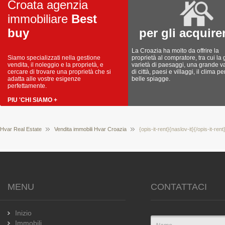
Croata agenzia
immobiliare
Best
buy
per gli acquire
La Croazia ha molto da offrire la
Siamo specializzati nella gestione
proprietà al compratore, tra cui la
vendita, il noleggio e la proprietà, e
varietà di paesaggi, una grande va
cercare di trovare una proprietà che si
di città, paesi e villaggi, il clima pe
adatta alle vostre esigenze
belle spiagge.
perfettamente.
PIU 'CHI SIAMO +
Hvar Real Estate
Vendita immobili Hvar Croazia
{opis-it-rent}{naslov-it}{/opis-it-ren
MENU
CONTATTACI
Inizio
Immobili