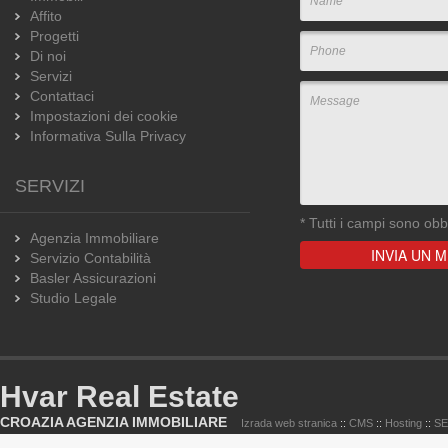
Affito
Progetti
Di noi
Servizi
Contattaci
Impostazioni dei cookie
Informativa Sulla Privacy
SERVIZI
*
Tutti i campi sono obbl
Agenzia Immobiliare
Servizio Contabilità
Basler Assicurazioni
Studio Legale
Hvar Real Estate
CROAZIA AGENZIA IMMOBILIARE
Izrada web stranica
::
CMS
::
Hosting
::
S