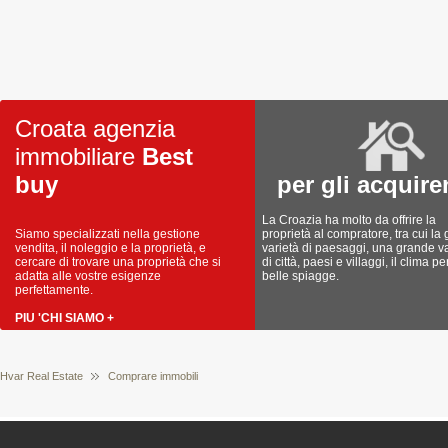
Croata agenzia
immobiliare
Best
buy
per gli acquire
La Croazia ha molto da offrire la
Siamo specializzati nella gestione
proprietà al compratore, tra cui la
vendita, il noleggio e la proprietà, e
varietà di paesaggi, una grande va
cercare di trovare una proprietà che si
di città, paesi e villaggi, il clima pe
adatta alle vostre esigenze
belle spiagge.
perfettamente.
PIU 'CHI SIAMO +
Hvar Real Estate
Comprare immobili