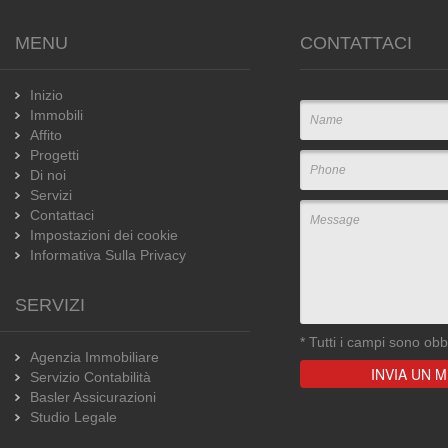
MENU
CONTATTACI
Inizio
Immobili
Affito
Progetti
Di noi
Servizi
Contattaci
Impostazioni dei cookie
Informativa Sulla Privacy
SERVIZI
*
Tutti i campi sono obbl
Agenzia Immobiliare
Servizio Contabilità
Basler Assicurazioni
Studio Legale