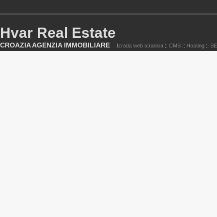
Hvar Real Estate
CROAZIA AGENZIA IMMOBILIARE
Izrada web stranica
::
CMS
::
Hosting
::
S