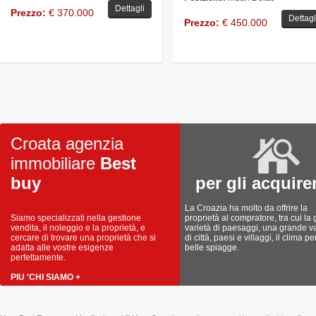
Dettagli
Prezzo:
€ 370.000
Dettagl
Prezzo:
€ 450.000
Croata agenzia
immobiliare
Best
buy
per gli acquire
La Croazia ha molto da offrire la
Siamo specializzati nella gestione
proprietà al compratore, tra cui la
vendita, il noleggio e la proprietà, e
varietà di paesaggi, una grande va
cercare di trovare una proprietà che si
di città, paesi e villaggi, il clima pe
adatta alle vostre esigenze
belle spiagge.
perfettamente.
PIU 'CHI SIAMO +