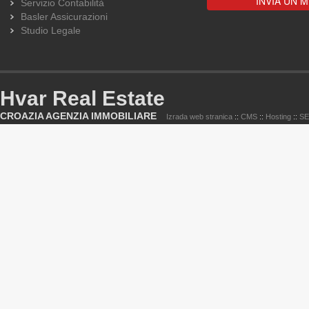
Servizio Contabilità
Basler Assicurazioni
Studio Legale
Hvar Real Estate
CROAZIA AGENZIA IMMOBILIARE
Izrada web stranica
::
CMS
::
Hosting
::
S