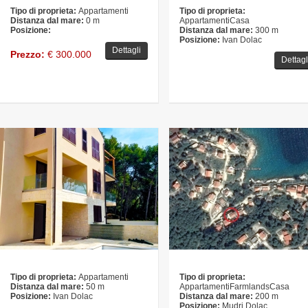
Tipo di proprieta:
Appartamenti
Tipo di proprieta:
Distanza dal mare:
0 m
AppartamentiCasa
Posizione:
Distanza dal mare:
300 m
Posizione:
Ivan Dolac
Dettagli
Prezzo:
€ 300.000
Dettagl
Tipo di proprieta:
Appartamenti
Tipo di proprieta:
Distanza dal mare:
50 m
AppartamentiFarmlandsCasa
Posizione:
Ivan Dolac
Distanza dal mare:
200 m
Posizione:
Mudri Dolac