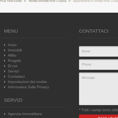
Hvar Real Estate
Vendita immobili Hvar Croazia
Appartamenti in vendita Hvar Croaz
MENU
CONTATTACI
Inizio
Immobili
Affito
Progetti
Di noi
Servizi
Contattaci
Impostazioni dei cookie
Informativa Sulla Privacy
SERVIZI
*
Tutti i campi sono obbl
Agenzia Immobiliare