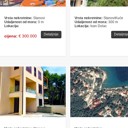
Vrsta nekretnine:
Stanovi
Vrsta nekretnine:
StanoviKuće
Udaljenost od mora:
0 m
Udaljenost od mora:
300 m
Lokacija:
Lokacija:
Ivan Dolac
Detaljnije
Detaljnij
cijena:
€ 300.000