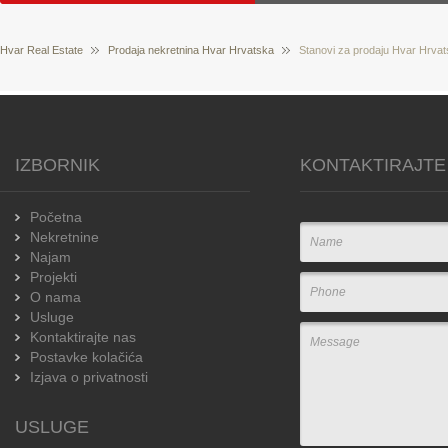
Hvar Real Estate
Prodaja nekretnina Hvar Hrvatska
Stanovi za prodaju Hvar Hrva
IZBORNIK
KONTAKTIRAJTE
Početna
Nekretnine
Najam
Projekti
O nama
Usluge
Kontaktirajte nas
Postavke kolačića
Izjava o privatnosti
USLUGE