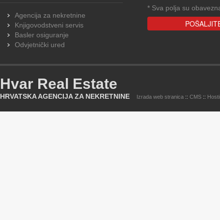
*
Sva polja su obavezn
Agencija za nekretnine
Knjigovodstveni servis
Basler osiguranje
Odvjetnički ured
Hvar Real Estate
HRVATSKA AGENCIJA ZA NEKRETNINE
Izrada web stranica
::
CMS
::
Host