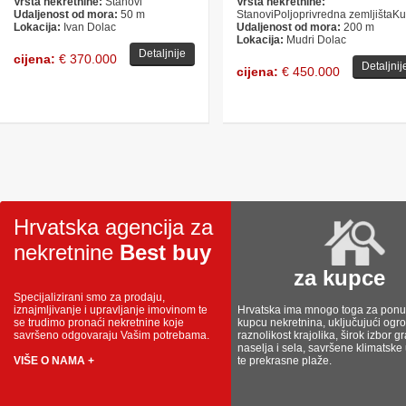
Vrsta nekretnine:
Stanovi
Vrsta nekretnine:
Udaljenost od mora:
50 m
StanoviPoljoprivredna zemljištaK
Lokacija:
Ivan Dolac
Udaljenost od mora:
200 m
Lokacija:
Mudri Dolac
Detaljnije
cijena:
€ 370.000
Detaljnij
cijena:
€ 450.000
Hrvatska agencija za
nekretnine
Best buy
za kupce
Specijalizirani smo za prodaju,
iznajmljivanje i upravljanje imovinom te
Hrvatska ima mnogo toga za ponud
se trudimo pronaći nekretnine koje
kupcu nekretnina, uključujući og
savršeno odgovaraju Vašim potrebama.
raznolikost krajolika, širok izbor g
naselja i sela, savršene klimatske
VIŠE O NAMA +
te prekrasne plaže.