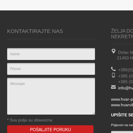
KONTAKTIRAJTE NAS
ŽELJA DO
NEKRET
Dolac b
21450 Hva
+385(0)
+385 (0
+385 (0) 
info@hv
www.hvar-p
www.hvarvil
UPIŠITE 
*
Sva polja su obavezna
Prijavom na naš