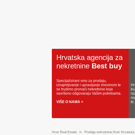
Hrvatska agencija za
nekretnine
Best buy
Specijalizirani smo za prodaju,
iznajmljivanje i upravljanje imovinom te
Hr
se trudimo pronaći nekretnine koje
ku
savršeno odgovaraju Vašim potrebama.
ra
na
VIŠE O NAMA +
te
Hvar Real Estate
Prodaja nekretnina Hvar Hrvatska