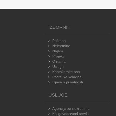
IZBORNIK
Početna
Nekretnine
Najam
Projekti
O nama
Usluge
Kontaktirajte nas
Postavke kolačića
Izjava o privatnosti
USLUGE
Agencija za nekretnine
Knjigovodstveni servis