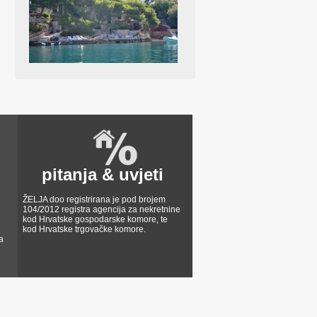
pitanja & uvjeti
ŽELJA doo registrirana je pod brojem
104/2012 registra agencija za nekretnine
kod Hrvatske gospodarske komore, te
kod Hrvatske trgovačke komore.
a