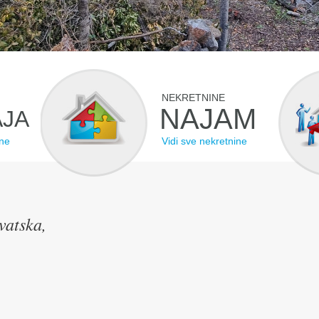
NEKRETNINE
NAJAM
JA
ine
Vidi sve nekretnine
vatska,