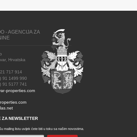
O - AGENCIJA ZA
NINE
b
r, Hrvatska
21 717 914
) 91 1499 990
91 5177 741
ar-properties.com
roperties.com
las.net
SE ZA NEWSLETTER
u mailing listu uvijek ćete biti u toku sa našim novostima.