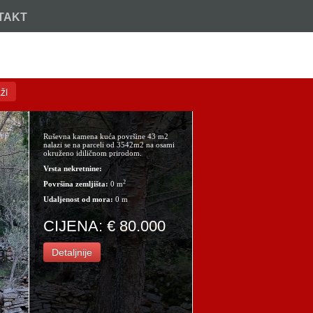
TAKT
Nazovite:
+385 (21) 717 914
ži
Ruševna kamena kuća površine 43 m2
nalazi se na parceli od 3542m2 na osami
okruženo idiličnom prirodom.
Vrsta nekretnine:
2
Površina zemljišta:
0 m
Udaljenost od mora:
0 m
CIJENA: € 80.000
Detaljnije