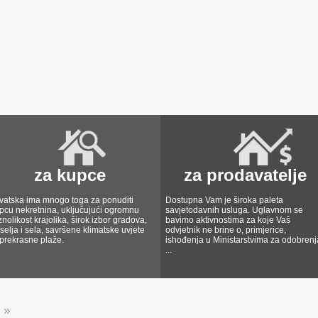
za kupce
za prodavatelje
vatska ima mnogo toga za ponuditi
Dostupna Vam je široka paleta
pcu nekretnina, uključujući ogromnu
savjetodavnih usluga. Uglavnom se
znolikost krajolika, širok izbor gradova,
bavimo aktivnostima za koje Vaš
selja i sela, savršene klimatske uvjete
odvjetnik ne brine o, primjerice,
 prekrasne plaže.
ishođenja u Ministarstvima za odobrenj
...