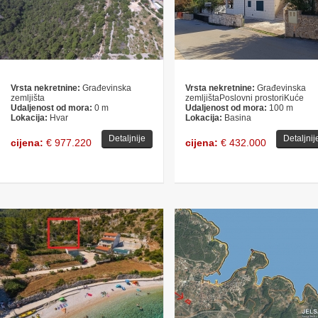
Vrsta nekretnine:
Građevinska
Vrsta nekretnine:
Građevinska
zemljišta
zemljištaPoslovni prostoriKuće
Udaljenost od mora:
0 m
Udaljenost od mora:
100 m
Lokacija:
Hvar
Lokacija:
Basina
Detaljnije
Detaljnij
cijena:
€ 977.220
cijena:
€ 432.000