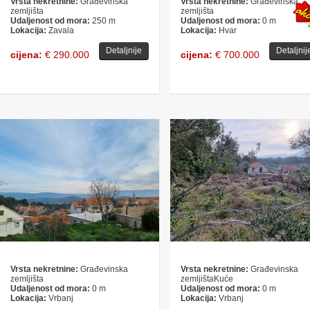
Vrsta nekretnine:
Građevinska
Vrsta nekretnine:
Građevinska
zemljišta
zemljišta
Udaljenost od mora:
250 m
Udaljenost od mora:
0 m
Lokacija:
Zavala
Lokacija:
Hvar
Detaljnije
Detaljnij
cijena:
€ 290.000
cijena:
€ 700.000
Vrsta nekretnine:
Građevinska
Vrsta nekretnine:
Građevinska
zemljišta
zemljištaKuće
Udaljenost od mora:
0 m
Udaljenost od mora:
0 m
Lokacija:
Vrbanj
Lokacija:
Vrbanj