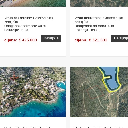
Vrsta nekretnine:
Građevinska
Vrsta nekretnine:
Građevinska
zemljišta
zemljišta
Udaljenost od mora:
40 m
Udaljenost od mora:
0 m
Lokacija:
Jelsa
Lokacija:
Jelsa
Detaljnije
Detaljnij
cijena:
€ 425.000
cijena:
€ 321.500