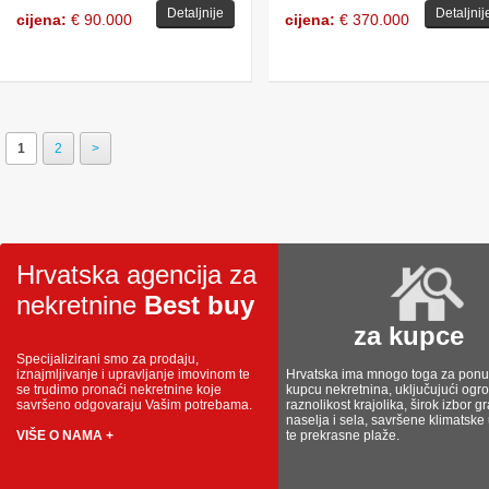
Detaljnije
Detaljnij
cijena:
€ 90.000
cijena:
€ 370.000
1
2
>
Hrvatska agencija za
nekretnine
Best buy
za kupce
Specijalizirani smo za prodaju,
iznajmljivanje i upravljanje imovinom te
Hrvatska ima mnogo toga za ponud
se trudimo pronaći nekretnine koje
kupcu nekretnina, uključujući og
savršeno odgovaraju Vašim potrebama.
raznolikost krajolika, širok izbor g
naselja i sela, savršene klimatske
VIŠE O NAMA +
te prekrasne plaže.