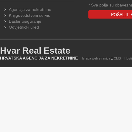
*
Sva polja su obavezn
Agencija za nekretnine
Knjigovodstveni servis
Basler osiguranje
Odvjetnički ured
Hvar Real Estate
HRVATSKA AGENCIJA ZA NEKRETNINE
Izrada web stranica
::
CMS
::
Host