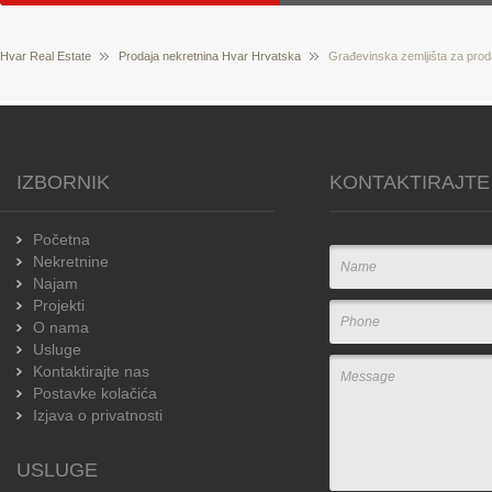
Hvar Real Estate
Prodaja nekretnina Hvar Hrvatska
Građevinska zemljišta za pro
IZBORNIK
KONTAKTIRAJTE
Početna
Nekretnine
Najam
Projekti
O nama
Usluge
Kontaktirajte nas
Postavke kolačića
Izjava o privatnosti
USLUGE