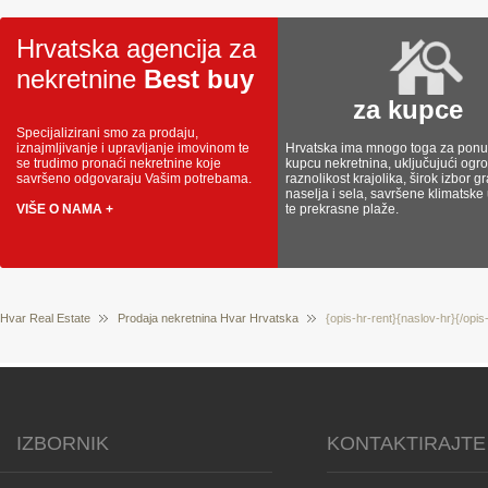
Hrvatska agencija za
nekretnine
Best buy
za kupce
Specijalizirani smo za prodaju,
iznajmljivanje i upravljanje imovinom te
Hrvatska ima mnogo toga za ponud
se trudimo pronaći nekretnine koje
kupcu nekretnina, uključujući og
savršeno odgovaraju Vašim potrebama.
raznolikost krajolika, širok izbor g
naselja i sela, savršene klimatske
VIŠE O NAMA +
te prekrasne plaže.
Hvar Real Estate
Prodaja nekretnina Hvar Hrvatska
{opis-hr-rent}{naslov-hr}{/opis
IZBORNIK
KONTAKTIRAJTE