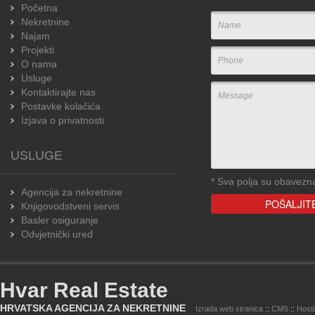
Početna
Nekretnine
Najam
Projekti
O nama
Usluge
Kontaktirajte nas
Postavke kolačića
Izjava o privatnosti
USLUGE
*
Sva polja su obavezn
Agencija za nekretnine
Knjigovodstveni servis
Basler osiguranje
Odvjetnički ured
Hvar Real Estate
HRVATSKA AGENCIJA ZA NEKRETNINE
Izrada web stranica
::
CMS
::
Host