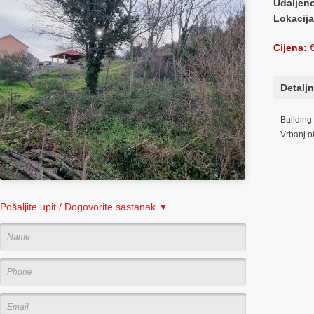
Udaljen
Lokacij
Cijena:
€
Detaljn
Building 
Vrbanj o
Pošaljite upit / Dogovorite sastanak ▼