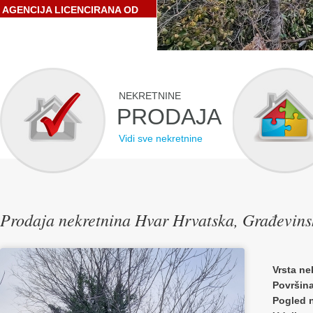
AGENCIJA LICENCIRANA OD
STRANE HRVATSKE
GOSPODARSKE KOMORE
NEKRETNINE
PRODAJA
Vidi sve nekretnine
Prodaja nekretnina Hvar Hrvatska, Građevins
Vrsta ne
Površin
Pogled 