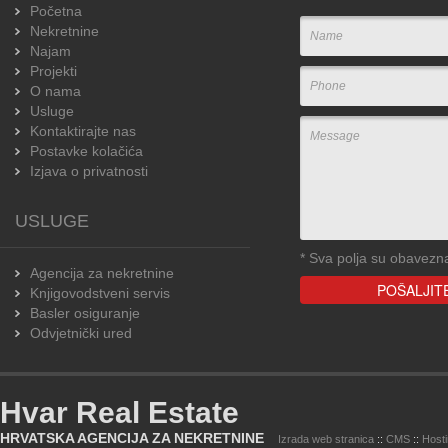
Početna
Nekretnine
Najam
Projekti
O nama
Usluge
Kontaktirajte nas
Postavke kolačića
Izjava o privatnosti
USLUGE
*
Sva polja su obavezn
Agencija za nekretnine
Knjigovodstveni servis
Basler osiguranje
Odvjetnički ured
Hvar Real Estate
HRVATSKA AGENCIJA ZA NEKRETNINE
Izrada web stranica
::
CMS
::
Host