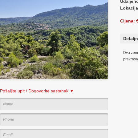
Udaljen
Lokacija
Cijena:
€
Detaljn
Dva zeml
prekrasa
Pošaljite upit / Dogovorite sastanak ▼