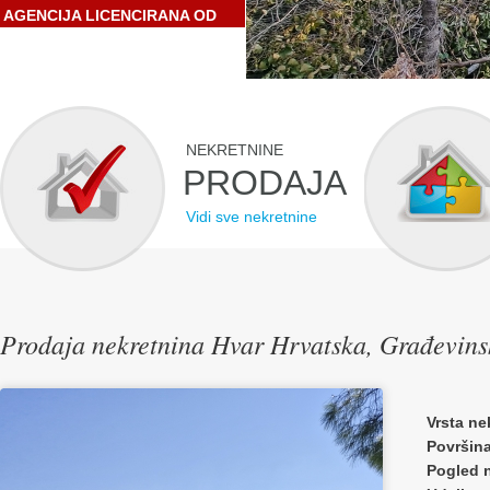
AGENCIJA LICENCIRANA OD
STRANE HRVATSKE
GOSPODARSKE KOMORE
NEKRETNINE
PRODAJA
Vidi sve nekretnine
Prodaja nekretnina Hvar Hrvatska, Građevins
Vrsta ne
Površin
Pogled 