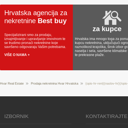
Hrvatska agencija za
nekretnine
Best buy
za kupce
Specijalizirani smo za prodaju,
iznajmljivanje i upravljanje imovinom te
Hrvatska ima mnogo toga za ponud
se trudimo pronaći nekretnine koje
kupcu nekretnina, uključujući og
savršeno odgovaraju Vašim potrebama.
raznolikost krajolika, širok izbor g
naselja i sela, savršene klimatske
VIŠE O NAMA +
te prekrasne plaže.
Hvar Real Estate
Prodaja nekretnina Hvar Hrvatska
{opis-hr-rent}{naslov-hr}{/opis
IZBORNIK
KONTAKTIRAJTE