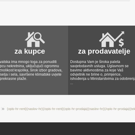
za kupce
za prodavatelje
vatska ima mnogo toga za ponuditi
Dostupna Vam je široka paleta
pcu nekretnina, uključujući ogromnu
savjetodavnih usluga. Uglavnom se
znolikost krajolika, širok izbor gradova,
bavimo aktivnostima za koje Vaš
selja i sela, savršene klimatske uvjete
odvjetnik ne brine o, primjerice,
 prekrasne plaže.
ishođenja u Ministarstvima za odobrenj
...
{opis-hr-rent}{naslov-hr}{/opis-hr-rent}{opis-hr-prodaja}{naslov-hr}{/opis-hr-prodaja}{te