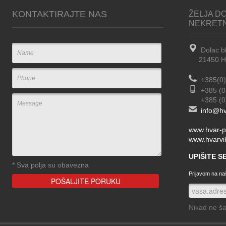
KONTAKTIRAJTE NAS
ŽELJA DO
NEKRET
Dolac b
21450 Hva
+385(0)
+385 (0
+385 (0) 
info@hv
www.hvar-p
www.hvarvil
UPIŠITE 
*
Sva polja su obavezna
Prijavom na naš
Nikad ne š