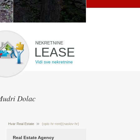
NEKRETNINE
LEASE
Vidi sve nekretnine
 Mudri Dolac
Hvar Real Estate
{opis-hr-rent}{naslov-hr}
Prodaja nekretnina Hvar Hrvatska
{/opis-hr-
Real Estate Agency