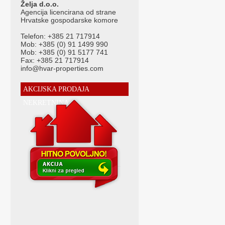
Želja d.o.o.
rent}{opis-hr-prodaja}{naslov-hr}{/opis-hr-prodaja}
Agencija licencirana od strane
Hrvatske gospodarske komore
{tekst-hr-glavna}{naslov-hr}{/tekst-hr-glavna}
Telefon: +385 21 717914
Mob: +385 (0) 91 1499 990
Mob: +385 (0) 91 5177 741
Fax: +385 21 717914
info@hvar-properties.com
AKCIJSKA PRODAJA
NEKRETNINA