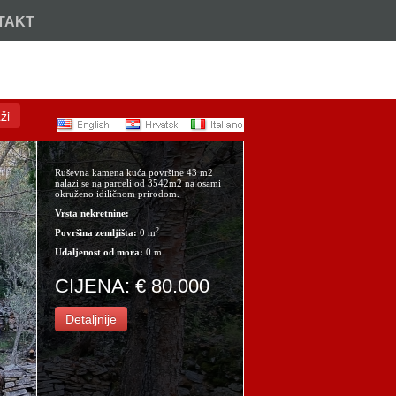
TAKT
Nazovite:
+385 (21) 717 914
ži
Ruševna kamena kuća površine 43 m2
nalazi se na parceli od 3542m2 na osami
okruženo idiličnom prirodom.
Vrsta nekretnine:
2
Površina zemljišta:
0 m
Udaljenost od mora:
0 m
CIJENA: € 80.000
Detaljnije