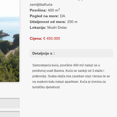
zemljištaKuće
2
Površina:
400 m
Pogled na more:
DA
Udaljenost od mora:
200 m
Lokacija:
Mudri Dolac
Cijena:
€ 450.000
Detaljnije o :
Samostojeća kuća, površine 400 m2 nalazi se u
predivnoj uvali Basina. Kuća se sastoji od 3 etaže i
potkrovlja. Svaka etaža ima zaseban ulaz i terasu te se
na svakom katu nalazi apartman. Kuća je izvrsna za
turističku djelatnost.