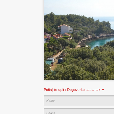
Pošaljite upit / Dogovorite sastanak ▼