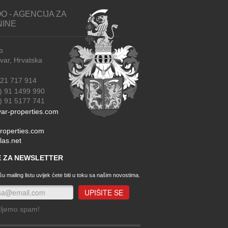
O - AGENCIJA ZA
NINE
b
r, Hrvatska
21 717 914
) 91 1499 990
91 5177 741
ar-properties.com
roperties.com
las.net
SE ZA NEWSLETTER
u mailing listu uvijek ćete biti u toku sa našim novostima.
aljemo spam!