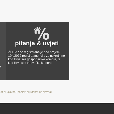
pitanja & uvjeti
ŽELJA doo registrirana je pod brojem
104/2012 registra agencija za nekretnine
kod Hrvatske gospodarske komore, te
kod Hrvatske trgovačke komore.
a
kst-hr-glavna}{naslov-hr}{/tekst-hr-glavna}