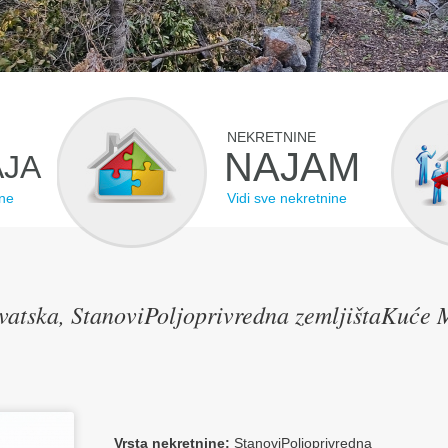
NEKRETNINE
NAJAM
JA
ine
Vidi sve nekretnine
vatska, StanoviPoljoprivredna zemljištaKuće
Vrsta nekretnine:
StanoviPoljoprivredna