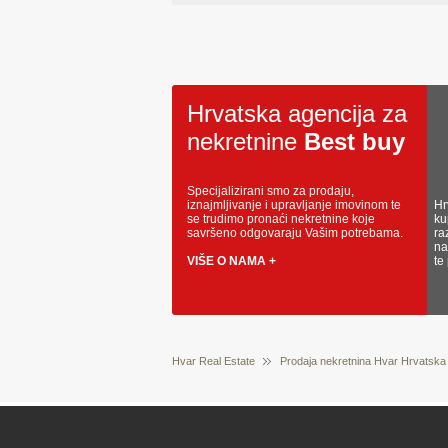
Hrvatska agencija za
nekretnine
Best buy
Specijalizirani smo za prodaju,
iznajmljivanje i upravljanje imovinom te
Hr
se trudimo pronaći nekretnine koje
ku
savršeno odgovaraju Vašim potrebama.
ra
na
VIŠE O NAMA +
te
Hvar Real Estate
Prodaja nekretnina Hvar Hrvatska