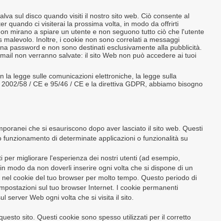
alva sul disco quando visiti il ​​nostro sito web. Ciò consente al
r quando ci visiterai la prossima volta, in modo da offrirti
non mirano a spiare un utente e non seguono tutto ciò che l'utente
 malevolo. Inoltre, i cookie non sono correlati a messaggi
na password e non sono destinati esclusivamente alla pubblicità.
-mail non verranno salvate: il sito Web non può accedere ai tuoi
on la legge sulle comunicazioni elettroniche, la legge sulla
 UE 2002/58 / CE e 95/46 / CE e la direttiva GDPR, abbiamo bisogno
mporanei che si esauriscono dopo aver lasciato il sito web. Questi
o funzionamento di determinate applicazioni o funzionalità su
ti per migliorare l'esperienza dei nostri utenti (ad esempio,
e in modo da non doverli inserire ogni volta che si dispone di un
 nel cookie del tuo browser per molto tempo. Questo periodo di
impostazioni sul tuo browser Internet. I cookie permanenti
l server Web ogni volta che si visita il sito.
 questo sito. Questi cookie sono spesso utilizzati per il corretto