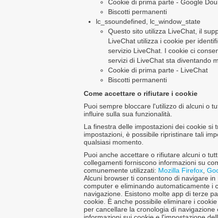
Cookie di prima parte - Google Dou
Biscotti permanenti
lc_ssoundefined, lc_window_state
Questo sito utilizza LiveChat, il supp
LiveChat utilizza i cookie per ident
servizio LiveChat. I cookie ci consen
servizi di LiveChat sta diventando m
Cookie di prima parte - LiveChat
Biscotti permanenti
Come accettare o rifiutare i cookie
Puoi sempre bloccare l'utilizzo di alcuni o t
influire sulla sua funzionalità.
La finestra delle impostazioni dei cookie si
impostazioni, è possibile ripristinare tali im
qualsiasi momento.
Puoi anche accettare o rifiutare alcuni o tut
collegamenti forniscono informazioni su co
comunemente utilizzati:
Mozilla Firefox
,
Go
Alcuni browser ti consentono di navigare in 
computer e eliminando automaticamente i cook
navigazione. Esistono molte app di terze pa
cookie. È anche possibile eliminare i cook
per cancellare la cronologia di navigazione 
informazioni sui cookie e l'impostazione del