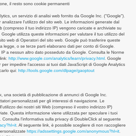
one, il resto sono cookie permanenti
ytics, un servizio di analisi web fornito da Google Inc. ("Google").
r analizzare l'utilizzo del sito web. Le informazioni generate dal
eb (compreso il tuo indirizzo IP) vengono caricate e archiviate su
 Google utilizza queste informazioni per valutare il tuo utilizzo del
l sito web di Operatori del sito web. Google può trasferire queste
lla legge, o se terze parti elaborano dati per conto di Google.
zo IP a nessun altro dato posseduto da Google. Consulta le Norme
link:
http://www.google.com/analytics/learn/privacy.html
. Google
 per impedire l'accesso ai tuoi dati JavaScript di Google Analytics
icarlo qui:
http://tools.google.com/dlpage/gaoptout
k, una società di pubblicazione di annunci di Google Inc.
tatori personalizzati per gli interessi di navigazione. Le
'utilizzo dei nostri siti Web (compreso il vostro indirizzo IP)
viate. Questa informazione viene utilizzata per speculare i tuoi
ta. Consulta l'informativa sulla privacy di DoubleClick al seguente
acy?hl=it
. Al seguente link, è possibile scegliere di non raccogliere
 personalizzate
https://adssettings.google.com/anonymous?hl=it
.