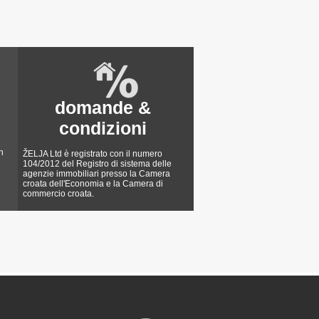
domande &
condizioni
n
ŽELJA Ltd è registrato con il numero
104/2012 del Registro di sistema delle
agenzie immobiliari presso la Camera
croata dell'Economia e la Camera di
commercio croata.