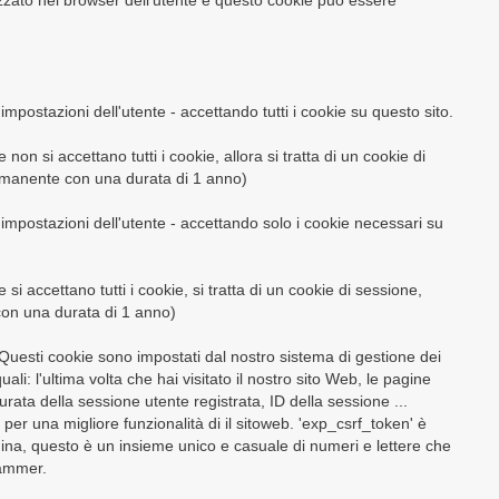
ato nel browser dell'utente e questo cookie può essere
 impostazioni dell'utente - accettando tutti i cookie su questo sito.
on si accettano tutti i cookie, allora si tratta di un cookie di
ermanente con una durata di 1 anno)
e impostazioni dell'utente - accettando solo i cookie necessari su
i accettano tutti i cookie, si tratta di un cookie di sessione,
con una durata di 1 anno)
 Questi cookie sono impostati dal nostro sistema di gestione dei
ali: l'ultima volta che hai visitato il nostro sito Web, le pagine
urata della sessione utente registrata, ID della sessione ...
per una migliore funzionalità di il sitoweb. 'exp_csrf_token' è
ina, questo è un insieme unico e casuale di numeri e lettere che
pammer.