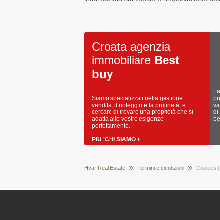
Croata agenzia
immobiliare
Best
buy
La
Siamo specializzati nella gestione
pr
vendita, il noleggio e la proprietà, e
va
cercare di trovare una proprietà che si
di
adatta alle vostre esigenze
be
perfettamente.
PIU 'CHI SIAMO +
Hvar Real Estate
Termini e condizioni
Cookies (b