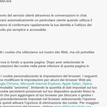
bleClick
orto del servizio clienti attraverso le conversazioni in chat.
ificare automaticamente un particolare utente quando utilizza il
tono di confermare rapidamente la tua identità e l'utilizzo dei
olto più semplice e accessibile.
utti i cookie che utilizziamo sul nostro sito Web, ma ciò potrebbe
 trova in fondo a questa pagina. Dopo aver selezionato le
postazioni dei cookie nella parte inferiore di questa pagina in
ti i cookie personalizzando le impostazioni del browser. I seguenti
me modificare le impostazioni per alcuni dei browser Web più
ogle Chrome
,
Microsoft Internet Explorer
,
Apple Safari
,
Opera
.
modalità "anonima", limitando la quantità di dati impostati sul tuo
ie persistenti posizionati sul tuo dispositivo quando finisci la
rti che puoi aggiungere al tuo browser per bloccare o gestire i
ie precedentemente impostati nel browser selezionando l'opzione
e quindi attivare l'opzione di eliminazione dei cookie. Per maggiori
le impostazioni del browser, visitare
www.allaboutcookies.org
.