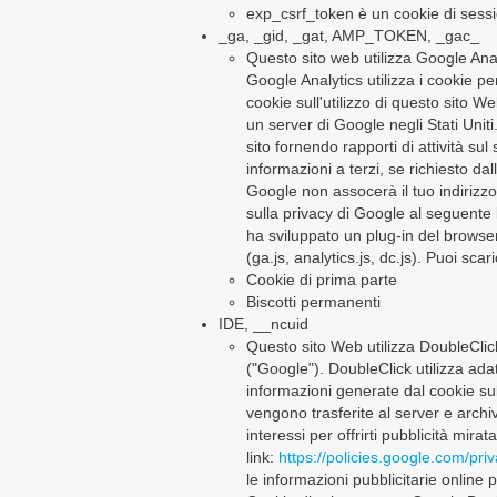
exp_csrf_token è un cookie di sessi
_ga, _gid, _gat, AMP_TOKEN, _gac_
Questo sito web utilizza Google Anal
Google Analytics utilizza i cookie pe
cookie sull'utilizzo di questo sito W
un server di Google negli Stati Uniti.
sito fornendo rapporti di attività su
informazioni a terzi, se richiesto da
Google non assocerà il tuo indiriz
sulla privacy di Google al seguente 
ha sviluppato un plug-in del browser
(ga.js, analytics.js, dc.js). Puoi scar
Cookie di prima parte
Biscotti permanenti
IDE, __ncuid
Questo sito Web utilizza DoubleClic
("Google"). DoubleClick utilizza adat
informazioni generate dal cookie sull
vengono trasferite al server e archi
interessi per offrirti pubblicità mira
link:
https://policies.google.com/priv
le informazioni pubblicitarie online