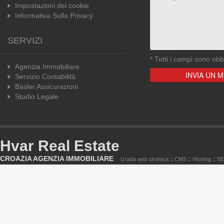
Impostazioni dei cookie
Informativa Sulla Privacy
SERVIZI
*
Tutti i campi sono obbl
Agenzia Immobiliare
Servizio Contabilità
Basler Assicurazioni
Studio Legale
Hvar Real Estate
CROAZIA AGENZIA IMMOBILIARE
Izrada web stranica
::
CMS
::
Hosting
::
S