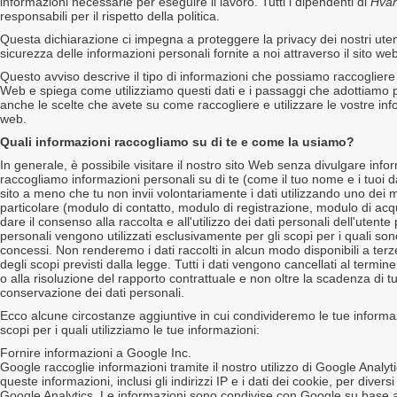
informazioni necessarie per eseguire il lavoro. Tutti i dipendenti di
Hvar
responsabili per il rispetto della politica.
Questa dichiarazione ci impegna a proteggere la privacy dei nostri utenti, 
sicurezza delle informazioni personali fornite a noi attraverso il sito we
Questo avviso descrive il tipo di informazioni che possiamo raccogliere d
Web e spiega come utilizziamo questi dati e i passaggi che adottiamo p
anche le scelte che avete su come raccogliere e utilizzare le vostre info
web.
Quali informazioni raccogliamo su di te e come la usiamo?
In generale, è possibile visitare il nostro sito Web senza divulgare info
raccogliamo informazioni personali su di te (come il tuo nome e i tuoi da
sito a meno che tu non invii volontariamente i dati utilizzando uno dei 
particolare (modulo di contatto, modulo di registrazione, modulo di acquis
dare il consenso alla raccolta e all'utilizzo dei dati personali dell'utente pe
personali vengono utilizzati esclusivamente per gli scopi per i quali sono 
concessi. Non renderemo i dati raccolti in alcun modo disponibili a ter
degli scopi previsti dalla legge. Tutti i dati vengono cancellati al termin
o alla risoluzione del rapporto contrattuale e non oltre la scadenza di tutti
conservazione dei dati personali.
Ecco alcune circostanze aggiuntive in cui condivideremo le tue informazi
scopi per i quali utilizziamo le tue informazioni:
Fornire informazioni a Google Inc.
Google raccoglie informazioni tramite il nostro utilizzo di Google Analyti
queste informazioni, inclusi gli indirizzi IP e i dati dei cookie, per diver
Google Analytics. Le informazioni sono condivise con Google su base a