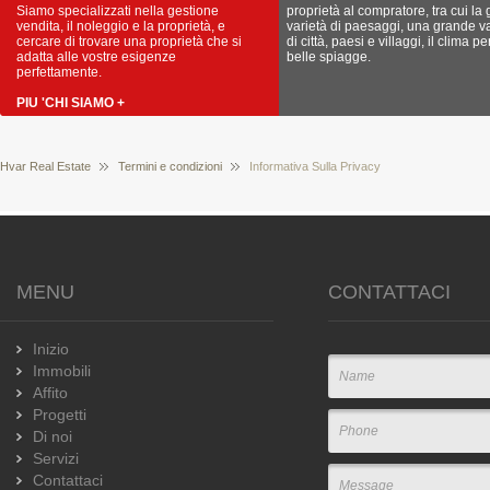
Siamo specializzati nella gestione
proprietà al compratore, tra cui la
vendita, il noleggio e la proprietà, e
varietà di paesaggi, una grande va
cercare di trovare una proprietà che si
di città, paesi e villaggi, il clima pe
adatta alle vostre esigenze
belle spiagge.
perfettamente.
PIU 'CHI SIAMO +
Hvar Real Estate
Termini e condizioni
Informativa Sulla Privacy
MENU
CONTATTACI
Inizio
Immobili
Affito
Progetti
Di noi
Servizi
Contattaci