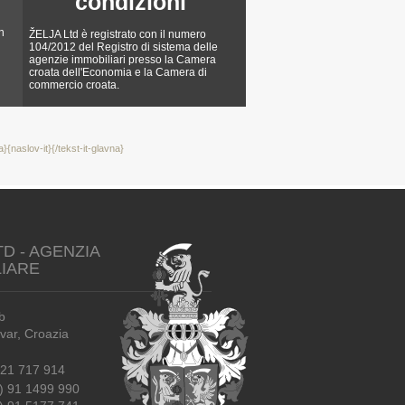
condizioni
n
ŽELJA Ltd è registrato con il numero
104/2012 del Registro di sistema delle
agenzie immobiliari presso la Camera
croata dell'Economia e la Camera di
commercio croata.
a}{naslov-it}{/tekst-it-glavna}
TD - AGENZIA
LIARE
b
r, Croazia
21 717 914
) 91 1499 990