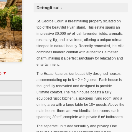
Dettagli sui :
St. George Court, a breathtaking property situated on
top of the beautiful Hvar Island. This estate spans an
impressive 30,000 m² of lush lavender fields, aromatic
rosemary, fig, and olive trees, offering a unique retreat
steeped in natural beauty. Recently renovated, this villa
combines modern comfort with authentic Dalmatian
charm, making it a perfect sanctuary for relaxation and
entertainment.
to ▼
The Estate features four beautifully designed houses,
accommodating up to 8 + 2 + 2 guests. Each house is
thoughtfully renovated and designed to provide
ultimate comfort. The main house boasts a fully
equipped rustic kitchen, a spacious living room, and a
dining area with a large table for 10+ guests. Above the
main house, there are two identical bedrooms, each
spanning 30 m², complete with private 8 m² bathrooms.
The separate units add versatility and privacy. One