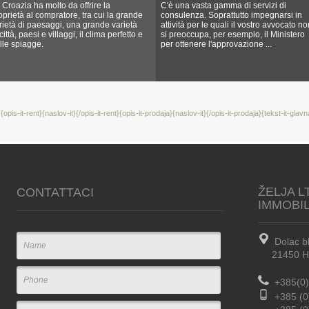
 Croazia ha molto da offrire la
C'è una vasta gamma di servizi di
oprietà al compratore, tra cui la grande
consulenza. Soprattutto impegnarsi in
rietà di paesaggi, una grande varietà
attività per le quali il vostro avvocato no
 città, paesi e villaggi, il clima perfetto e
si preoccupa, per esempio, il Ministero
lle spiagge.
per ottenere l'approvazione ...
{opis-it-rent}{naslov-it}{/opis-it-rent}{opis-it-prodaja}{naslov-it}{/opis-it-prodaja}{tekst-it-glavn
ŽELJA L
CONTATTACI
IMMOBI
Dolac b
21450 Hva
+385(0)
+385 (0