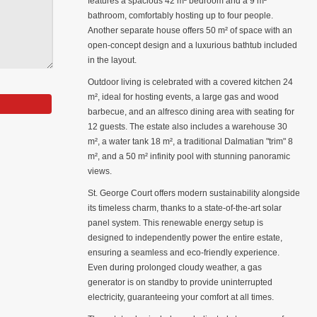
features a spacious 42 m² bedroom and a 9 m²
bathroom, comfortably hosting up to four people.
Another separate house offers 50 m² of space with an
open-concept design and a luxurious bathtub included
in the layout.
Outdoor living is celebrated with a covered kitchen 24
m², ideal for hosting events, a large gas and wood
barbecue, and an alfresco dining area with seating for
12 guests. The estate also includes a warehouse 30
m², a water tank 18 m², a traditional Dalmatian "trim" 8
m², and a 50 m² infinity pool with stunning panoramic
views.
St. George Court offers modern sustainability alongside
its timeless charm, thanks to a state-of-the-art solar
panel system. This renewable energy setup is
designed to independently power the entire estate,
ensuring a seamless and eco-friendly experience.
Even during prolonged cloudy weather, a gas
generator is on standby to provide uninterrupted
electricity, guaranteeing your comfort at all times.