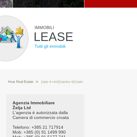
IMMOBILI
LEASE
Tutti gli immobili
Hvar Real Estate
{opis-it-rent}{naslov-it}{/opis-
Vendita immobili Hvar Croazia
it-rent}{opis-it-
prodaja}{naslov-it}{/opis-it-prodaja}{tekst-it-glavna}
Agenzia Immobiliare
Želja Ltd
{naslov-it}{/tekst-it-glavna}
L'agenzia è autorizzata dalla
Camera di commercio croata
Telefono: +385 21 717914
Mob: +385 (0) 91 1499 990