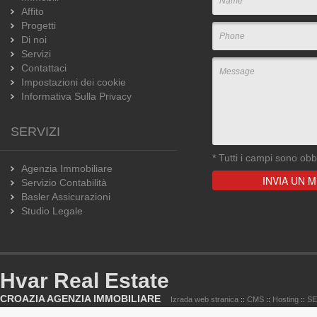
Affito
Progetti
Di noi
Servizi
Contattaci
Impostazioni dei cookie
Informativa Sulla Privacy
SERVIZI
*
Tutti i campi sono obbl
Agenzia Immobiliare
Servizio Contabilità
Basler Assicurazioni
Studio Legale
Hvar Real Estate
CROAZIA AGENZIA IMMOBILIARE
Izrada web stranica
::
CMS
::
Hosting
::
S