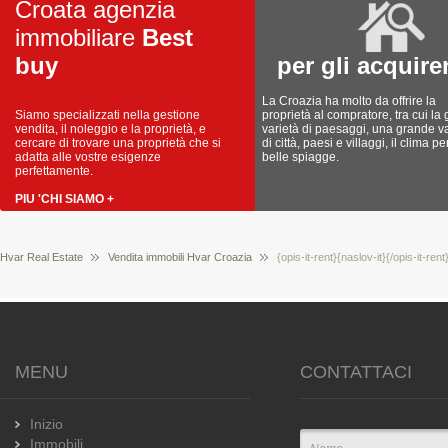
Croata agenzia
immobiliare
Best
buy
per gli acquire
La Croazia ha molto da offrire la
Siamo specializzati nella gestione
proprietà al compratore, tra cui la
vendita, il noleggio e la proprietà, e
varietà di paesaggi, una grande va
cercare di trovare una proprietà che si
di città, paesi e villaggi, il clima pe
adatta alle vostre esigenze
belle spiagge.
perfettamente.
PIU 'CHI SIAMO +
Hvar Real Estate
Vendita immobili Hvar Croazia
{opis-it-rent}{naslov-it}{/opis-it-ren
MENU
CONTATTACI
Inizio
Immobili