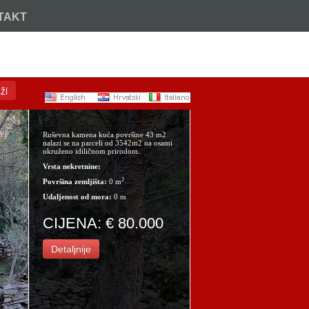
TAKT
Nazovite:
+385 (21) 717 914
ži
Ruševna kamena kuća površine 43 m2
nalazi se na parceli od 3542m2 na osami
okruženo idiličnom prirodom.
Vrsta nekretnine:
2
Površina zemljišta:
0 m
Udaljenost od mora:
0 m
CIJENA: € 80.000
Detaljnije