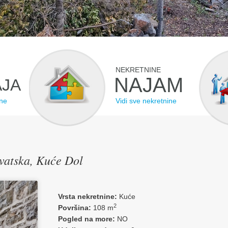
NEKRETNINE
NAJAM
JA
ine
Vidi sve nekretnine
vatska, Kuće Dol
Vrsta nekretnine:
Kuće
2
Površina:
108 m
Pogled na more:
NO