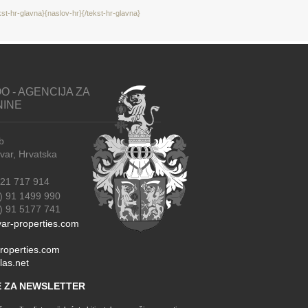
kst-hr-glavna}{naslov-hr}{/tekst-hr-glavna}
O - AGENCIJA ZA
NINE
b
r, Hrvatska
21 717 914
) 91 1499 990
91 5177 741
ar-properties.com
roperties.com
las.net
SE ZA NEWSLETTER