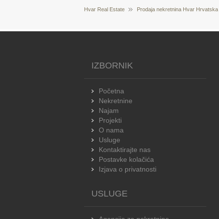
Hvar Real Estate
Prodaja nekretnina Hvar Hrvatska
IZBORNIK
Početna
Nekretnine
Najam
Projekti
O nama
Usluge
Kontaktirajte nas
Postavke kolačića
Izjava o privatnosti
USLUGE