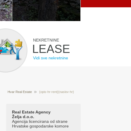
NEKRETNINE
LEASE
Vidi sve nekretnine
Hvar Real Estate
{opis-hr-rent}{naslov-hr}
Prodaja nekretnina Hvar Hrvatska
{/opis-hr-
rent}{opis-hr-prodaja}{naslov-hr}{/opis-hr-prodaja}
Real Estate Agency
Želja d.o.o.
{tekst-hr-glavna}{naslov-hr}{/tekst-hr-glavna}
Agencija licencirana od strane
Hrvatske gospodarske komore