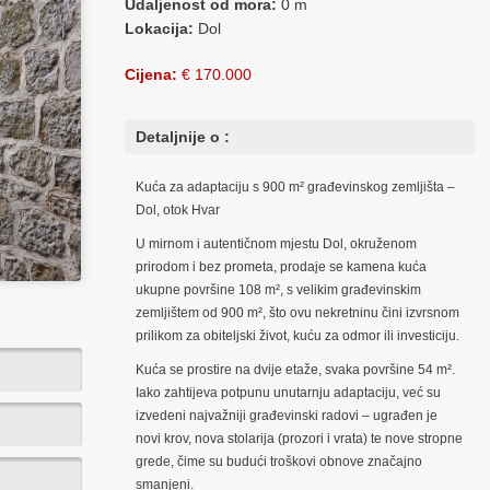
Udaljenost od mora:
0 m
Lokacija:
Dol
Cijena:
€ 170.000
Detaljnije o :
Kuća za adaptaciju s 900 m² građevinskog zemljišta –
Dol, otok Hvar
U mirnom i autentičnom mjestu Dol, okruženom
prirodom i bez prometa, prodaje se kamena kuća
ukupne površine 108 m², s velikim građevinskim
zemljištem od 900 m², što ovu nekretninu čini izvrsnom
prilikom za obiteljski život, kuću za odmor ili investiciju.
Kuća se prostire na dvije etaže, svaka površine 54 m².
Iako zahtijeva potpunu unutarnju adaptaciju, već su
izvedeni najvažniji građevinski radovi – ugrađen je
novi krov, nova stolarija (prozori i vrata) te nove stropne
grede, čime su budući troškovi obnove značajno
smanjeni.