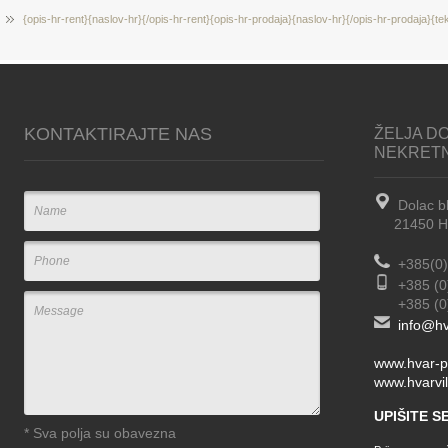
{opis-hr-rent}{naslov-hr}{/opis-hr-rent}{opis-hr-prodaja}{naslov-hr}{/opis-hr-prodaja}{te
KONTAKTIRAJTE NAS
ŽELJA DO
NEKRET
Dolac b
21450 Hva
+385(0)
+385 (0
+385 (0) 
info@hv
www.hvar-p
www.hvarvil
UPIŠITE 
*
Sva polja su obavezna