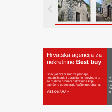
Hrvatska agencija za
nekretnine
Best buy
Specijalizirani smo za prodaju,
iznajmljivanje i upravljanje imovinom te
Hr
se trudimo pronaći nekretnine koje
ku
savršeno odgovaraju Vašim potrebama.
ra
na
VIŠE O NAMA +
te