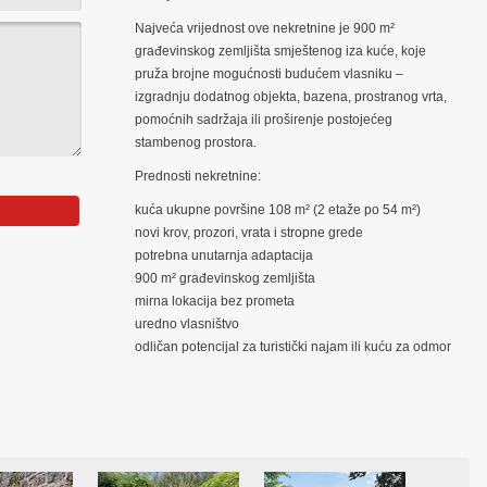
Najveća vrijednost ove nekretnine je 900 m²
građevinskog zemljišta smještenog iza kuće, koje
pruža brojne mogućnosti budućem vlasniku –
izgradnju dodatnog objekta, bazena, prostranog vrta,
pomoćnih sadržaja ili proširenje postojećeg
stambenog prostora.
Prednosti nekretnine:
kuća ukupne površine 108 m² (2 etaže po 54 m²)
novi krov, prozori, vrata i stropne grede
potrebna unutarnja adaptacija
900 m² građevinskog zemljišta
mirna lokacija bez prometa
uredno vlasništvo
odličan potencijal za turistički najam ili kuću za odmor