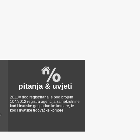
pitanja & uvjeti
ŽELJA doo registrirana je pod brojem
104/2012 registra agencija za nekretnine
kod Hrvatske gospodarske komore, te
kod Hrvatske trgovačke komore.
a