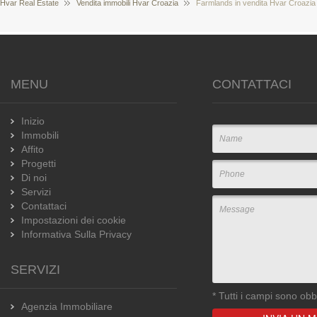
Hvar Real Estate
Vendita immobili Hvar Croazia
Farmlands in vendita Hvar Croazia
MENU
CONTATTACI
Inizio
Immobili
Affito
Progetti
Di noi
Servizi
Contattaci
Impostazioni dei cookie
Informativa Sulla Privacy
SERVIZI
*
Tutti i campi sono obbl
Agenzia Immobiliare