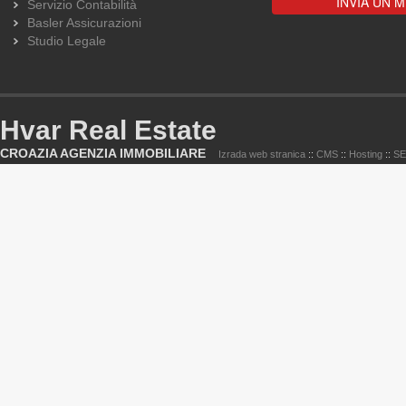
Servizio Contabilità
Basler Assicurazioni
Studio Legale
Hvar Real Estate
CROAZIA AGENZIA IMMOBILIARE
Izrada web stranica
::
CMS
::
Hosting
::
S