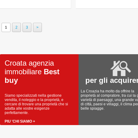
1
2
3
>
Croata agenzia
immobiliare
Best
buy
per gli acquire
La Croazia ha molto da offrire la
Siamo specializzati nella gestione
proprietà al compratore, tra cui la
vendita, il noleggio e la proprietà, e
varietà di paesaggi, una grande va
cercare di trovare una proprietà che si
di città, paesi e villaggi, il clima pe
adatta alle vostre esigenze
belle spiagge.
perfettamente.
PIU 'CHI SIAMO +