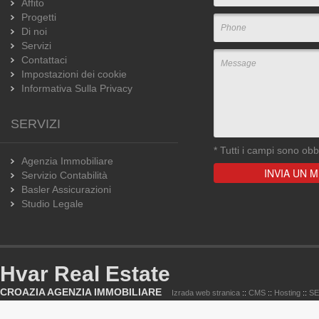
Affito
Progetti
Di noi
Servizi
Contattaci
Impostazioni dei cookie
Informativa Sulla Privacy
SERVIZI
*
Tutti i campi sono obbl
Agenzia Immobiliare
Servizio Contabilità
Basler Assicurazioni
Studio Legale
Hvar Real Estate
CROAZIA AGENZIA IMMOBILIARE
Izrada web stranica
::
CMS
::
Hosting
::
S