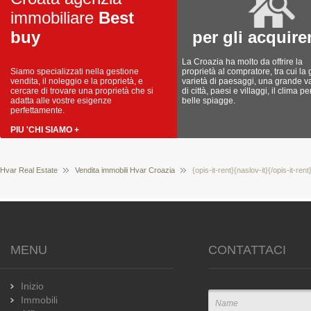
immobiliare
Best
buy
per gli acquire
La Croazia ha molto da offrire la
Siamo specializzati nella gestione
proprietà al compratore, tra cui la
vendita, il noleggio e la proprietà, e
varietà di paesaggi, una grande va
cercare di trovare una proprietà che si
di città, paesi e villaggi, il clima pe
adatta alle vostre esigenze
belle spiagge.
perfettamente.
PIU 'CHI SIAMO +
Hvar Real Estate
Vendita immobili Hvar Croazia
{opis-it-rent}{naslov-it}{/opis-it-ren
MENU
CONTATTACI
Inizio
Immobili