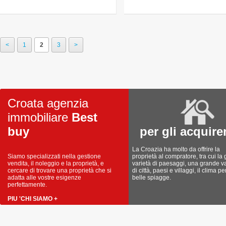
<
1
2
3
>
Croata agenzia
immobiliare
Best
buy
per gli acquire
La Croazia ha molto da offrire la
Siamo specializzati nella gestione
proprietà al compratore, tra cui la
vendita, il noleggio e la proprietà, e
varietà di paesaggi, una grande va
cercare di trovare una proprietà che si
di città, paesi e villaggi, il clima pe
adatta alle vostre esigenze
belle spiagge.
perfettamente.
PIU 'CHI SIAMO +