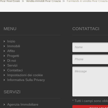
Hvar Real Estate
Vendita immobili Hvar Croazia
Farmlands in vendita Hvar Croazia
MENU
CONTATTACI
Inizio
Immobili
Affito
Progetti
Di noi
Servizi
Contattaci
Impostazioni dei cookie
Informativa Sulla Privacy
SERVIZI
*
Tutti i campi sono obbl
Agenzia Immobiliare