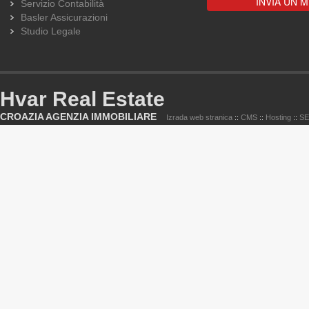
Servizio Contabilità
Basler Assicurazioni
Studio Legale
Hvar Real Estate
CROAZIA AGENZIA IMMOBILIARE
Izrada web stranica
::
CMS
::
Hosting
::
S