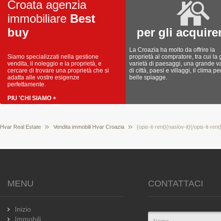
Croata agenzia
immobiliare
Best
buy
per gli acquire
La Croazia ha molto da offrire la
Siamo specializzati nella gestione
proprietà al compratore, tra cui la
vendita, il noleggio e la proprietà, e
varietà di paesaggi, una grande va
cercare di trovare una proprietà che si
di città, paesi e villaggi, il clima pe
adatta alle vostre esigenze
belle spiagge.
perfettamente.
PIU 'CHI SIAMO +
Hvar Real Estate
Vendita immobili Hvar Croazia
{opis-it-rent}{naslov-it}{/opis-it-ren
MENU
CONTATTACI
Inizio
Immobili