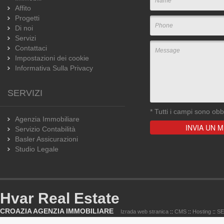
Affito
Progetti
Di noi
Servizi
Contattaci
Impostazioni dei cookie
Informativa Sulla Privacy
SERVIZI
*
Tutti i campi sono obbl
Agenzia Immobiliare
Servizio Contabilità
Basler Assicurazioni
Studio Legale
Hvar Real Estate
CROAZIA AGENZIA IMMOBILIARE
Izrada web stranica
::
CMS
::
Hosting
::
S