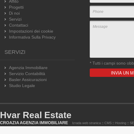
Affito
Progetti
Di noi
Servizi
Contattaci
Impostazioni dei cookie
Informativa Sulla Privacy
SERVIZI
*
Tutti i campi sono obbl
Agenzia Immobiliare
Servizio Contabilità
Basler Assicurazioni
Studio Legale
Hvar Real Estate
CROAZIA AGENZIA IMMOBILIARE
Izrada web stranica
::
CMS
::
Hosting
::
S