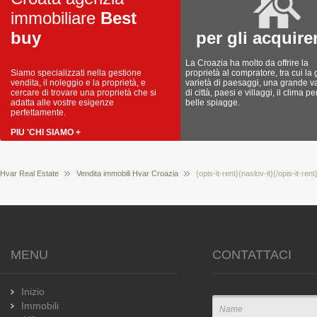
immobiliare
Best
buy
per gli acquire
La Croazia ha molto da offrire la
Siamo specializzati nella gestione
proprietà al compratore, tra cui la
vendita, il noleggio e la proprietà, e
varietà di paesaggi, una grande va
cercare di trovare una proprietà che si
di città, paesi e villaggi, il clima pe
adatta alle vostre esigenze
belle spiagge.
perfettamente.
PIU 'CHI SIAMO +
Hvar Real Estate
Vendita immobili Hvar Croazia
{opis-it-rent}{naslov-it}{/opis-it-ren
MENU
CONTATTACI
Inizio
Immobili