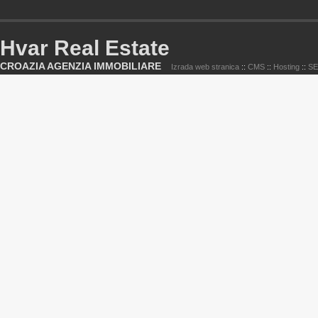
Hvar Real Estate
CROAZIA AGENZIA IMMOBILIARE
Izrada web stranica
::
CMS
::
Hosting
::
S