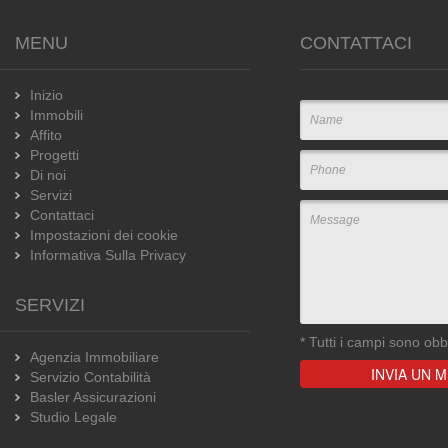
MENU
CONTATTACI
Inizio
Immobili
Affito
Progetti
Di noi
Servizi
Contattaci
Impostazioni dei cookie
Informativa Sulla Privacy
SERVIZI
*
Tutti i campi sono obbl
Agenzia Immobiliare
Servizio Contabilità
Basler Assicurazioni
Studio Legale