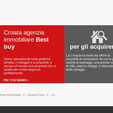
Croata agenzia
immobiliare
Best
buy
per gli acquire
La Croazia ha molto da offrire la
Siamo specializzati nella gestione
proprietà al compratore, tra cui la
vendita, il noleggio e la proprietà, e
varietà di paesaggi, una grande va
cercare di trovare una proprietà che si
di città, paesi e villaggi, il clima pe
adatta alle vostre esigenze
belle spiagge.
perfettamente.
PIU 'CHI SIAMO +
Hvar Real Estate
L'isola di Hvar
Dol