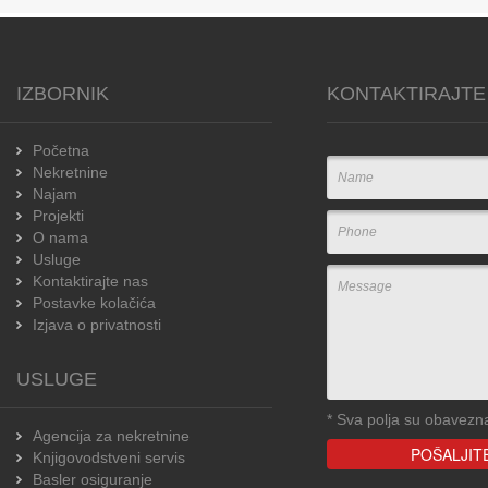
IZBORNIK
KONTAKTIRAJTE
Početna
Nekretnine
Najam
Projekti
O nama
Usluge
Kontaktirajte nas
Postavke kolačića
Izjava o privatnosti
USLUGE
*
Sva polja su obavezn
Agencija za nekretnine
Knjigovodstveni servis
Basler osiguranje