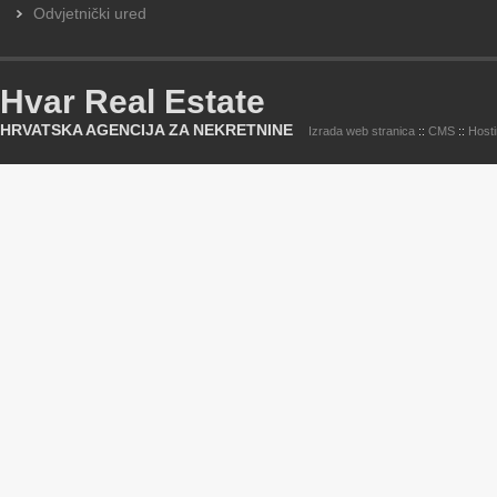
Odvjetnički ured
Hvar Real Estate
HRVATSKA AGENCIJA ZA NEKRETNINE
Izrada web stranica
::
CMS
::
Host