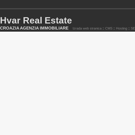
Hvar Real Estate
CROAZIA AGENZIA IMMOBILIARE
Izrada web stranica
::
CMS
::
Hosting
::
S