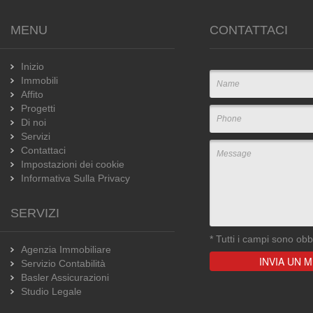
MENU
CONTATTACI
Inizio
Immobili
Affito
Progetti
Di noi
Servizi
Contattaci
Impostazioni dei cookie
Informativa Sulla Privacy
SERVIZI
*
Tutti i campi sono obbl
Agenzia Immobiliare
Servizio Contabilità
Basler Assicurazioni
Studio Legale