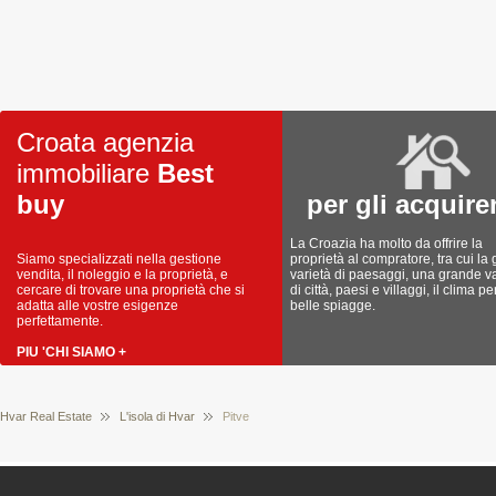
Croata agenzia
immobiliare
Best
buy
per gli acquire
La Croazia ha molto da offrire la
Siamo specializzati nella gestione
proprietà al compratore, tra cui la
vendita, il noleggio e la proprietà, e
varietà di paesaggi, una grande va
cercare di trovare una proprietà che si
di città, paesi e villaggi, il clima pe
adatta alle vostre esigenze
belle spiagge.
perfettamente.
PIU 'CHI SIAMO +
Hvar Real Estate
L'isola di Hvar
Pitve