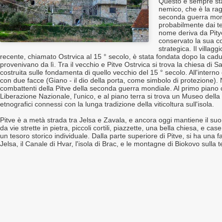
Questo è sempre stat
nemico, che è la rag
seconda guerra mond
probabilmente dai tem
nome deriva da Pitye
conservato la sua co
strategica. Il villag
recente, chiamato Ostrvica al 15 ° secolo, è stata fondata dopo la cadu
provenivano da lì. Tra il vecchio e Pitve Ostrvica si trova la chiesa di
costruita sulle fondamenta di quello vecchio del 15 ° secolo. All'interno
con due facce (Giano - il dio della porta, come simbolo di protezione).
combattenti della Pitve della seconda guerra mondiale. Al primo piano 
Liberazione Nazionale, l'unico, e al piano terra si trova un Museo della v
etnografici connessi con la lunga tradizione della viticoltura sull'isola.
Pitve è a metà strada tra Jelsa e Zavala, e ancora oggi mantiene il suo f
da vie strette in pietra, piccoli cortili, piazzette, una bella chiesa, e cas
un tesoro storico individuale. Dalla parte superiore di Pitve, si ha una f
Jelsa, il Canale di Hvar, l'isola di Brac, e le montagne di Biokovo sulla 