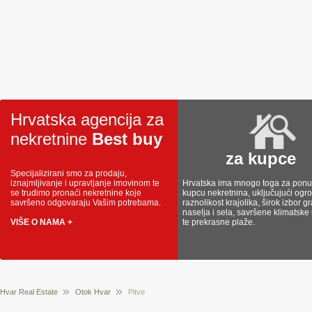
Hrvatska agencija za
nekretnine
Best buy
za kupce
Specijalizirani smo za prodaju,
iznajmljivanje i upravljanje imovinom te
Hrvatska ima mnogo toga za ponud
se trudimo pronaći nekretnine koje
kupcu nekretnina, uključujući og
savršeno odgovaraju Vašim potrebama.
raznolikost krajolika, širok izbor g
naselja i sela, savršene klimatske
VIŠE O NAMA +
te prekrasne plaže.
Hvar Real Estate
Otok Hvar
Pitve