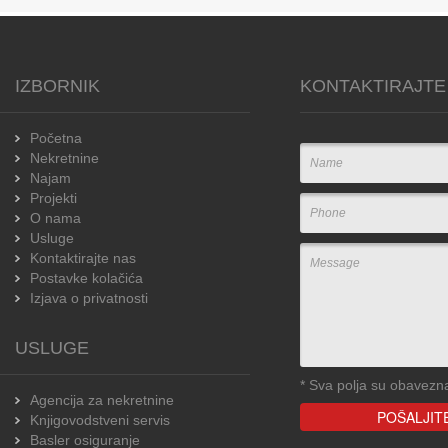
IZBORNIK
KONTAKTIRAJTE
Početna
Nekretnine
Najam
Projekti
O nama
Usluge
Kontaktirajte nas
Postavke kolačića
Izjava o privatnosti
USLUGE
*
Sva polja su obavezn
Agencija za nekretnine
Knjigovodstveni servis
Basler osiguranje