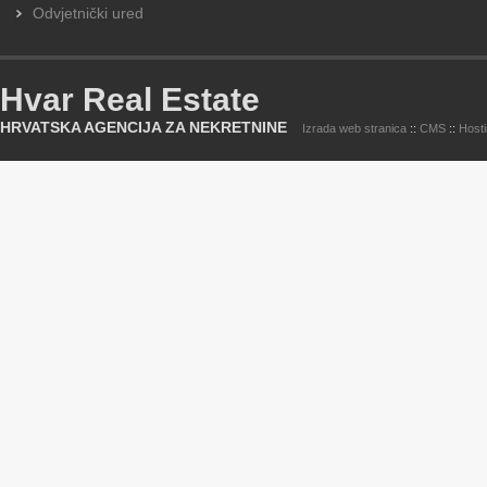
Odvjetnički ured
Hvar Real Estate
HRVATSKA AGENCIJA ZA NEKRETNINE
Izrada web stranica
::
CMS
::
Host