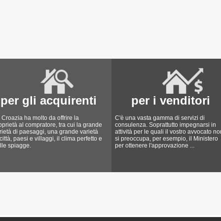
per gli acquirenti
per i venditori
 Croazia ha molto da offrire la
C'è una vasta gamma di servizi di
oprietà al compratore, tra cui la grande
consulenza. Soprattutto impegnarsi in
rietà di paesaggi, una grande varietà
attività per le quali il vostro avvocato no
 città, paesi e villaggi, il clima perfetto e
si preoccupa, per esempio, il Ministero
lle spiagge.
per ottenere l'approvazione ...