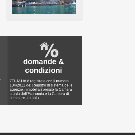
domande &
condizioni
n
ŽELJA Ltd è registrato con il numero
104/2012 del Registro di sistema delle
agenzie immobiliari presso la Camera
croata dell'Economia e la Camera di
commercio croata.