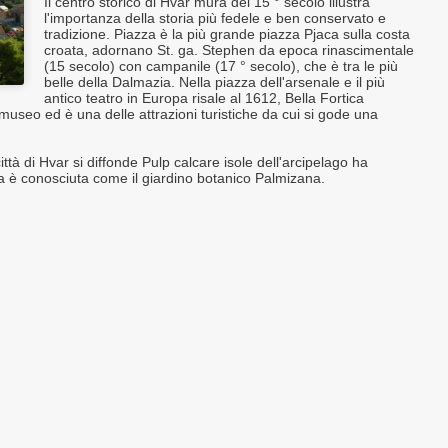
Il centro storico di Hvar mura del 15 ° secolo illustra
l'importanza della storia più fedele e ben conservato e
tradizione. Piazza è la più grande piazza Pjaca sulla costa
croata, adornano St. ga. Stephen da epoca rinascimentale
(15 secolo) con campanile (17 ° secolo), che è tra le più
belle della Dalmazia. Nella piazza dell'arsenale e il più
antico teatro in Europa risale al 1612, Bella Fortica
museo ed è una delle attrazioni turistiche da cui si gode una
 città di Hvar si diffonde Pulp calcare isole dell'arcipelago ha
sa è conosciuta come il giardino botanico Palmizana.