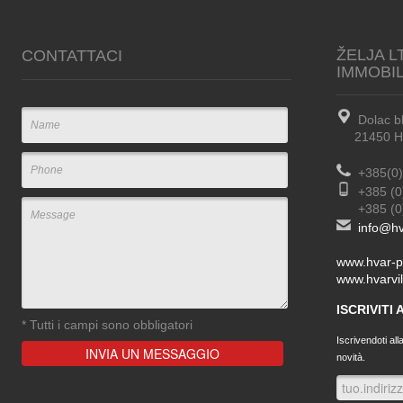
ŽELJA L
CONTATTACI
IMMOBI
Dolac b
21450 Hva
+385(0)
+385 (0
+385 (0) 
info@hv
www.hvar-p
www.hvarvil
ISCRIVITI
*
Tutti i campi sono obbligatori
Iscrivendoti all
novità.