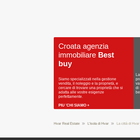
Croata agenzia
immobiliare
Best
buy
La
Siamo specializzati nella gestione
pr
vendita, il noleggio e la proprietà, e
va
cercare di trovare una proprietà che si
di
adatta alle vostre esigenze
be
perfettamente.
PIU 'CHI SIAMO +
Hvar Real Estate
L'isola di Hvar
La città di Hvar