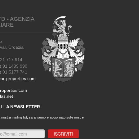
TD - AGENZIA
LIARE
b
r, Croazia
21 717 914
) 91 1499 990
91 5177 741
ar-properties.com
roperties.com
las.net
 ALLA NEWSLETTER
a nostra mailing list, sarai sempre aggiornato sulle nostre