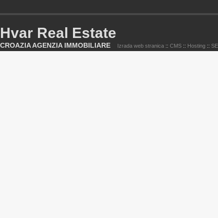
Hvar Real Estate
CROAZIA AGENZIA IMMOBILIARE
Izrada web stranica
::
CMS
::
Hosting
::
S