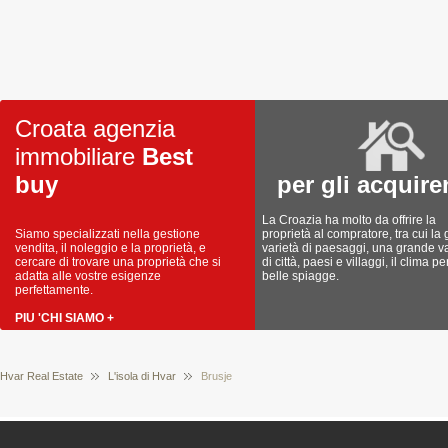
Croata agenzia
immobiliare
Best
buy
per gli acquire
La Croazia ha molto da offrire la
Siamo specializzati nella gestione
proprietà al compratore, tra cui la
vendita, il noleggio e la proprietà, e
varietà di paesaggi, una grande va
cercare di trovare una proprietà che si
di città, paesi e villaggi, il clima pe
adatta alle vostre esigenze
belle spiagge.
perfettamente.
PIU 'CHI SIAMO +
Hvar Real Estate
L'isola di Hvar
Brusje