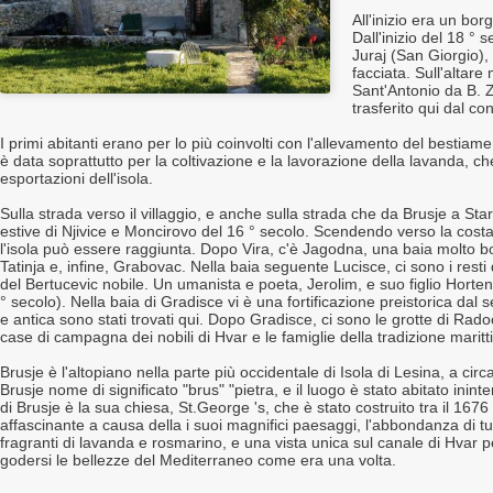
All'inizio era un bor
Dall'inizio del 18 ° 
Juraj (San Giorgio),
facciata. Sull'altare
Sant'Antonio da B. Z
trasferito qui dal c
I primi abitanti erano per lo più coinvolti con l'allevamento del bestiame 
è data soprattutto per la coltivazione e la lavorazione della lavanda, c
esportazioni dell'isola.
Sulla strada verso il villaggio, e anche sulla strada che da Brusje a Star
estive di Njivice e Moncirovo del 16 ° secolo. Scendendo verso la costa 
l'isola può essere raggiunta. Dopo Vira, c'è Jagodna, una baia molto 
Tatinja e, infine, Grabovac. Nella baia seguente Lucisce, ci sono i resti
del Bertucevic nobile. Un umanista e poeta, Jerolim, e suo figlio Horten
° secolo). Nella baia di Gradisce vi è una fortificazione preistorica dal 
e antica sono stati trovati qui. Dopo Gradisce, ci sono le grotte di Rado
case di campagna dei nobili di Hvar e le famiglie della tradizione marit
Brusje è l'altopiano nella parte più occidentale di Isola di Lesina, a circ
Brusje nome di significato "brus" "pietra, e il luogo è stato abitato inin
di Brusje è la sua chiesa, St.George 's, che è stato costruito tra il 167
affascinante a causa della i suoi magnifici paesaggi, l'abbondanza di tu
fragranti di lavanda e rosmarino, e una vista unica sul canale di Hvar pe
godersi le bellezze del Mediterraneo come era una volta.