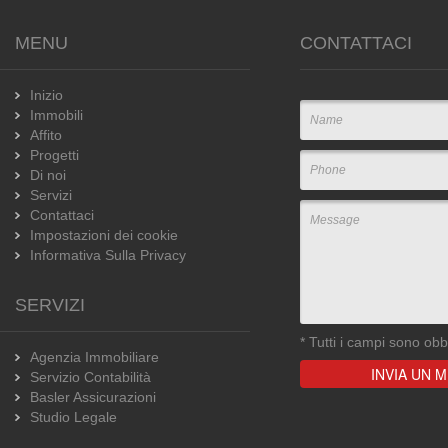
MENU
CONTATTACI
Inizio
Immobili
Affito
Progetti
Di noi
Servizi
Contattaci
Impostazioni dei cookie
Informativa Sulla Privacy
SERVIZI
*
Tutti i campi sono obbl
Agenzia Immobiliare
Servizio Contabilità
Basler Assicurazioni
Studio Legale