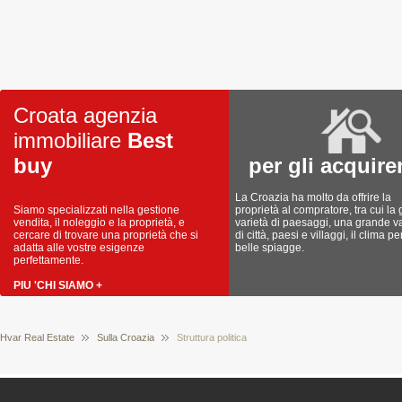
Croata agenzia
immobiliare
Best
buy
per gli acquire
La Croazia ha molto da offrire la
Siamo specializzati nella gestione
proprietà al compratore, tra cui la
vendita, il noleggio e la proprietà, e
varietà di paesaggi, una grande va
cercare di trovare una proprietà che si
di città, paesi e villaggi, il clima pe
adatta alle vostre esigenze
belle spiagge.
perfettamente.
PIU 'CHI SIAMO +
Hvar Real Estate
Sulla Croazia
Struttura politica