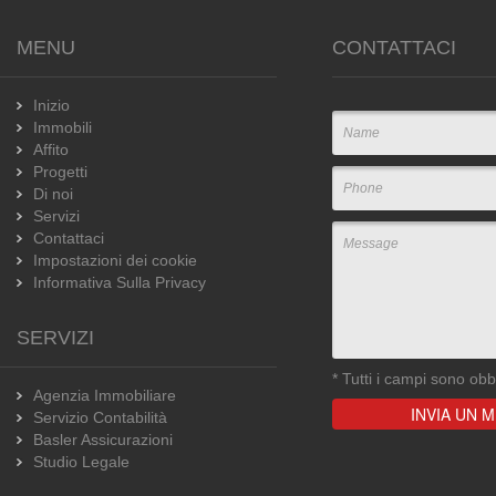
MENU
CONTATTACI
Inizio
Immobili
Affito
Progetti
Di noi
Servizi
Contattaci
Impostazioni dei cookie
Informativa Sulla Privacy
SERVIZI
*
Tutti i campi sono obbl
Agenzia Immobiliare
Servizio Contabilità
Basler Assicurazioni
Studio Legale