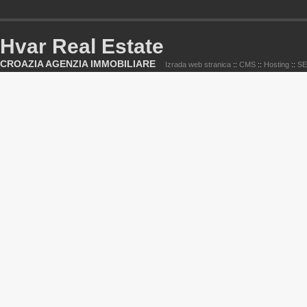
Hvar Real Estate
CROAZIA AGENZIA IMMOBILIARE
Izrada web stranica
::
CMS
::
Hosting
::
S