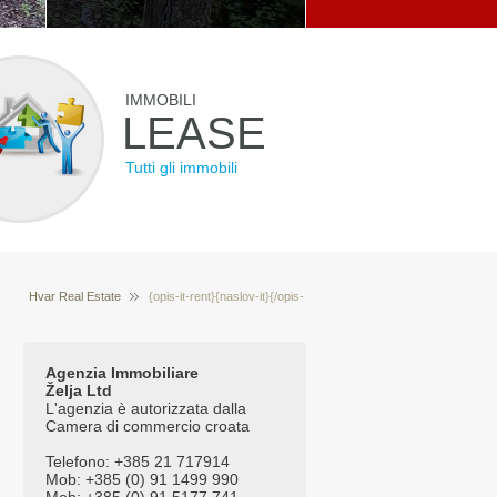
IMMOBILI
LEASE
Tutti gli immobili
Hvar Real Estate
{opis-it-rent}{naslov-it}{/opis-
Vendita immobili Hvar Croazia
it-rent}{opis-it-
prodaja}{naslov-it}{/opis-it-prodaja}{tekst-it-glavna}
Agenzia Immobiliare
Želja Ltd
{naslov-it}{/tekst-it-glavna}
L'agenzia è autorizzata dalla
Camera di commercio croata
Telefono: +385 21 717914
Mob: +385 (0) 91 1499 990