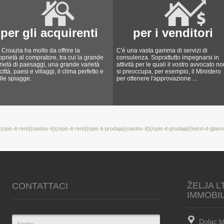
per gli acquirenti
per i venditori
 Croazia ha molto da offrire la
C'è una vasta gamma di servizi di
oprietà al compratore, tra cui la grande
consulenza. Soprattutto impegnarsi in
rietà di paesaggi, una grande varietà
attività per le quali il vostro avvocato no
 città, paesi e villaggi, il clima perfetto e
si preoccupa, per esempio, il Ministero
lle spiagge.
per ottenere l'approvazione ...
{opis-it-rent}{naslov-it}{/opis-it-rent}{opis-it-prodaja}{naslov-it}{/opis-it-prodaja}{tekst-it-glavn
ŽELJA L
CONTATTACI
IMMOBI
Dolac b