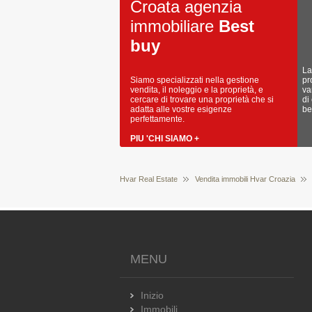
Croata agenzia
immobiliare
Best
buy
La
Siamo specializzati nella gestione
pr
vendita, il noleggio e la proprietà, e
va
cercare di trovare una proprietà che si
di
adatta alle vostre esigenze
be
perfettamente.
PIU 'CHI SIAMO +
Hvar Real Estate
Vendita immobili Hvar Croazia
MENU
Inizio
Immobili