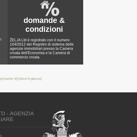
domande &
condizioni
n
ŽELJA Ltd è registrato con il numero
104/2012 del Registro di sistema delle
agenzie immobiliari presso la Camera
croata dell'Economia e la Camera di
commercio croata.
a}{naslov-it}{/tekst-it-glavna}
TD - AGENZIA
LIARE
b