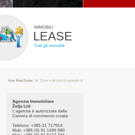
IMMOBILI
LEASE
Tutti gli immobili
Hvar Real Estate
Dove e da chi è il contratto di
Domande frequenti su Real Estate
vendita
certificata?
Agenzia Immobiliare
Želja Ltd
L'agenzia è autorizzata dalla
Camera di commercio croata
Telefono: +385 21 717914
Mob: +385 (0) 91 1499 990