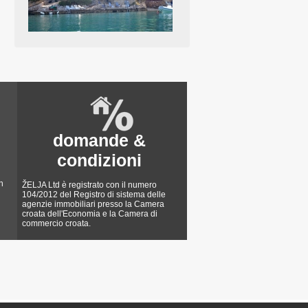
domande &
condizioni
n
ŽELJA Ltd è registrato con il numero
104/2012 del Registro di sistema delle
agenzie immobiliari presso la Camera
croata dell'Economia e la Camera di
commercio croata.