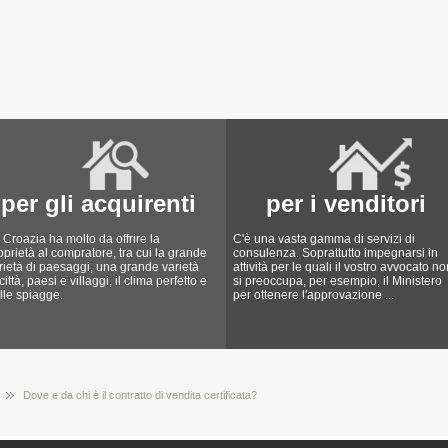
per gli acquirenti
per i venditori
 Croazia ha molto da offrire la
C'è una vasta gamma di servizi di
oprietà al compratore, tra cui la grande
consulenza. Soprattutto impegnarsi in
rietà di paesaggi, una grande varietà
attività per le quali il vostro avvocato no
 città, paesi e villaggi, il clima perfetto e
si preoccupa, per esempio, il Ministero
lle spiagge.
per ottenere l'approvazione ...
Dove e da chi è il contratto di vendita certificata?