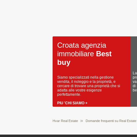
Croata agenzia
immobiliare
Best
buy
La
Siamo specializzati nella gestione
pr
vendita, il noleggio e la proprietà, e
va
cercare di trovare una proprietà che si
di
adatta alle vostre esigenze
be
perfettamente.
PIU 'CHI SIAMO +
Hvar Real Estate
Domande frequenti su Real Estate