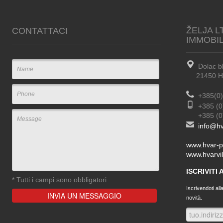
ŽELJA L
CONTATTACI
IMMOBI
Dolac b
21450 Hva
+385(0)
+385 (0
+385 (0) 
info@hv
www.hvar-p
www.hvarvil
ISCRIVITI
*
Tutti i campi sono obbligatori
Iscrivendoti all
novità.