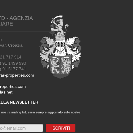
TD - AGENZIA
LIARE
b
r, Croazia
21 717 914
) 91 1499 990
91 5177 741
ar-properties.com
roperties.com
las.net
 ALLA NEWSLETTER
a nostra mailing list, sarai sempre aggiornato sulle nostre