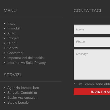
MENU
CONTATTACI
Inizio
Immobili
Affito
Progetti
Di noi
Servizi
Contattaci
Impostazioni dei cookie
Informativa Sulla Privacy
SERVIZI
*
Tutti i campi sono obbl
Agenzia Immobiliare
Servizio Contabilità
Basler Assicurazioni
Studio Legale