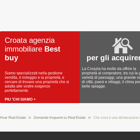
Croata agenzia
immobiliare
Best
buy
per gli acquire
La Croazia ha molto da offrire la
Siamo specializzati nella gestione
proprietà al compratore, tra cui la
vendita, il noleggio e la proprietà, e
varietà di paesaggi, una grande va
cercare di trovare una proprietà che si
di città, paesi e villaggi, il clima pe
adatta alle vostre esigenze
belle spiagge.
perfettamente.
PIU 'CHI SIAMO +
Hvar Real Estate
Domande frequenti su Real Estate
Che cosa è una dichiarazione t