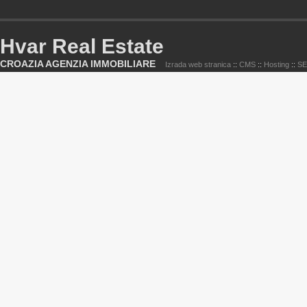
Hvar Real Estate
CROAZIA AGENZIA IMMOBILIARE
Izrada web stranica
::
CMS
::
Hosting
::
S