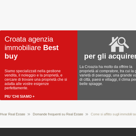
Croata agenzia
immobiliare
Best
buy
per gli acquire
La Croazia ha molto da offrire la
Siamo specializzati nella gestione
proprietà al compratore, tra cui la
vendita, il noleggio e la proprietà, e
varietà di paesaggi, una grande va
cercare di trovare una proprietà che si
di città, paesi e villaggi, il clima pe
adatta alle vostre esigenze
belle spiagge.
perfettamente.
PIU 'CHI SIAMO +
Hvar Real Estate
Domande frequenti su Real Estate
Come si affitto sugli immobili ta