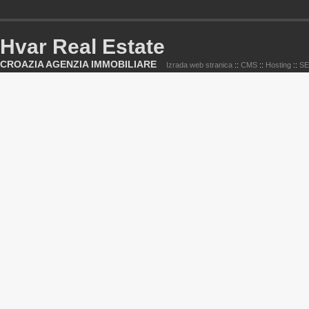
Hvar Real Estate
CROAZIA AGENZIA IMMOBILIARE
Izrada web stranica
::
CMS
::
Hosting
::
S