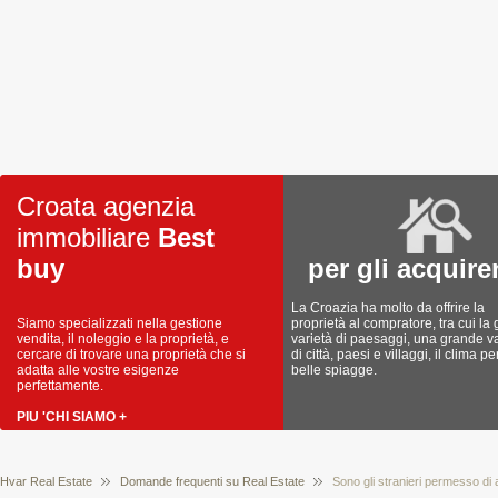
Croata agenzia
immobiliare
Best
buy
per gli acquire
La Croazia ha molto da offrire la
Siamo specializzati nella gestione
proprietà al compratore, tra cui la
vendita, il noleggio e la proprietà, e
varietà di paesaggi, una grande va
cercare di trovare una proprietà che si
di città, paesi e villaggi, il clima pe
adatta alle vostre esigenze
belle spiagge.
perfettamente.
PIU 'CHI SIAMO +
Hvar Real Estate
Domande frequenti su Real Estate
Sono gli stranieri permesso di 