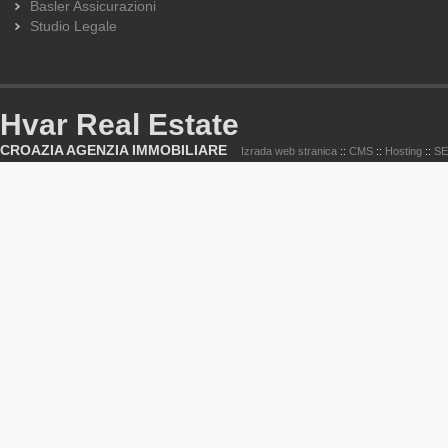
Basler Assicurazioni
Studio Legale
Hvar Real Estate
CROAZIA AGENZIA IMMOBILIARE
Izrada web stranica
::
CMS
::
Hosting
::
S