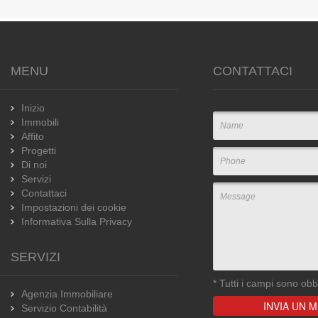
MENU
CONTATTACI
Inizio
Immobili
Affito
Progetti
Di noi
Servizi
Contattaci
Impostazioni dei cookie
Informativa Sulla Privacy
SERVIZI
*
Tutti i campi sono obbl
Agenzia Immobiliare
Servizio Contabilità