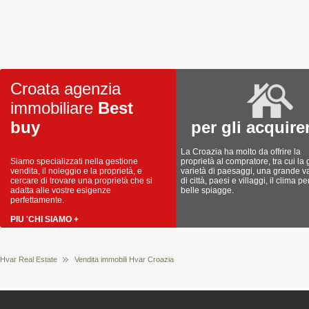
Croata agenzia
immobiliare
Best
buy
per gli acquire
La Croazia ha molto da offrire la
Siamo specializzati nella gestione
proprietà al compratore, tra cui la
vendita, il noleggio e la proprietà, e
varietà di paesaggi, una grande va
cercare di trovare una proprietà che si
di città, paesi e villaggi, il clima pe
adatta alle vostre esigenze
belle spiagge.
perfettamente.
PIU 'CHI SIAMO +
Hvar Real Estate
Vendita immobili Hvar Croazia