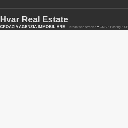
Hvar Real Estate
CROAZIA AGENZIA IMMOBILIARE
Izrada web stranica
::
CMS
::
Hosting
::
S