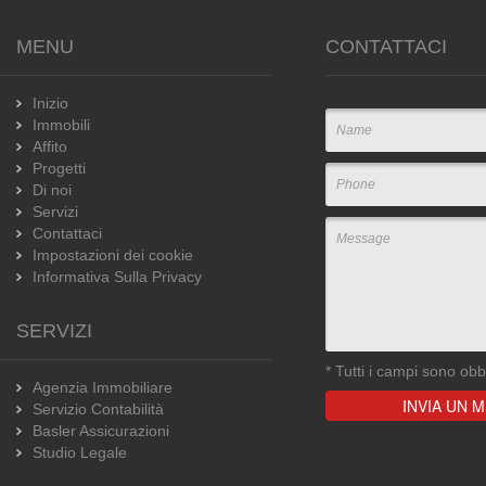
MENU
CONTATTACI
Inizio
Immobili
Affito
Progetti
Di noi
Servizi
Contattaci
Impostazioni dei cookie
Informativa Sulla Privacy
SERVIZI
*
Tutti i campi sono obbl
Agenzia Immobiliare
Servizio Contabilità
Basler Assicurazioni
Studio Legale