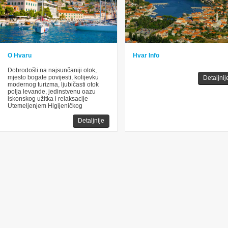
O Hvaru
Hvar Info
Dobrodošli na najsunčaniji otok,
mjesto bogate povijesti, kolijevku
Detaljnij
modernog turizma, ljubičasti otok
polja levande, jedinstvenu oazu
iskonskog užitka i relaksacije
Utemeljenjem Higijeničkog
Detaljnije