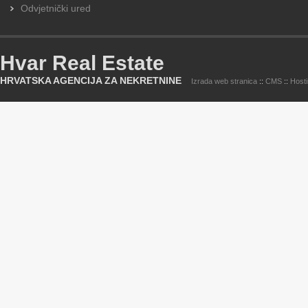
Odvjetnički ured
Hvar Real Estate
HRVATSKA AGENCIJA ZA NEKRETNINE
Izrada web stranica
::
CMS
::
Host