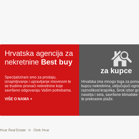
Hrvatska agencija za
nekretnine
Best buy
za kupce
Specijalizirani smo za prodaju,
iznajmljivanje i upravljanje imovinom te
Hrvatska ima mnogo toga za ponud
se trudimo pronaći nekretnine koje
kupcu nekretnina, uključujući og
savršeno odgovaraju Vašim potrebama.
raznolikost krajolika, širok izbor g
naselja i sela, savršene klimatske
VIŠE O NAMA +
te prekrasne plaže.
Hvar Real Estate
Otok Hvar