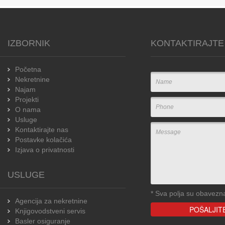
IZBORNIK
KONTAKTIRAJTE
Početna
Nekretnine
Najam
Projekti
O nama
Usluge
Kontaktirajte nas
Postavke kolačića
Izjava o privatnosti
USLUGE
*
Sva polja su obavezn
Agencija za nekretnine
Knjigovodstveni servis
Basler osiguranje