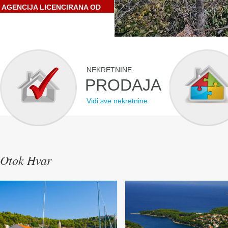
AGENCIJA LICENCIRANA OD
STRANE HRVATSKE
GOSPODARSKE KOMORE
NEKRETNINE
PRODAJA
Vidi sve nekretnine
Otok Hvar