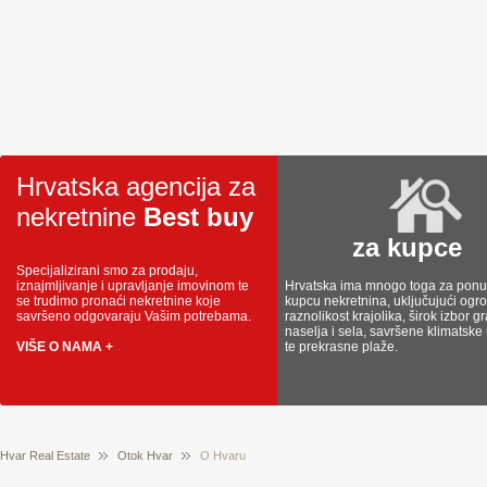
Hrvatska agencija za
nekretnine
Best buy
za kupce
Specijalizirani smo za prodaju,
iznajmljivanje i upravljanje imovinom te
Hrvatska ima mnogo toga za ponud
se trudimo pronaći nekretnine koje
kupcu nekretnina, uključujući og
savršeno odgovaraju Vašim potrebama.
raznolikost krajolika, širok izbor g
naselja i sela, savršene klimatske
VIŠE O NAMA +
te prekrasne plaže.
Hvar Real Estate
Otok Hvar
O Hvaru