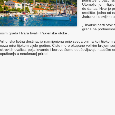
jedinstvenu oazu isk
Utemeljenjem Higije
do danas, Hvar je pr
središte, jedna od naj
Jadrana i u svijetu 
„Hrvatski parti otok
grada na podnevnom 
osim grada Hvara hvali i Paklenske otoke .
Vrhunska ljetna destinacija namijenjena prije svega onima koji tijekom
oaza mira tijekom cijele godine. Čisto more okupano velikim brojem sun
skrovitih uvalica, polja levande i borove šume oduševljavaju nautičke ent
opuštanja u netaknutoj prirodi.