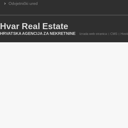
Odvjetnički ured
Hvar Real Estate
HRVATSKA AGENCIJA ZA NEKRETNINE
Izrada web stranica
::
CMS
::
Host