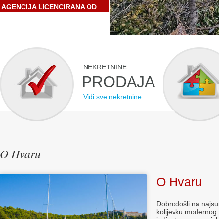
AGENCIJA LICENCIRANA OD
STRANE HRVATSKE
GOSPODARSKE KOMORE
NEKRETNINE
PRODAJA
Vidi sve nekretnine
O Hvaru
O Hvaru
Dobrodošli na najsun
kolijevku modernog t