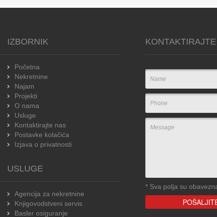
IZBORNIK
KONTAKTIRAJTE
Početna
Nekretnine
Najam
Projekti
O nama
Usluge
Kontaktirajte nas
Postavke kolačića
Izjava o privatnosti
USLUGE
*
Sva polja su obavezn
Agencija za nekretnine
Knjigovodstveni servis
Basler osiguranje