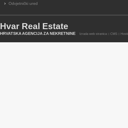
Odvjetnički ured
Hvar Real Estate
HRVATSKA AGENCIJA ZA NEKRETNINE
Izrada web stranica
::
CMS
::
Host