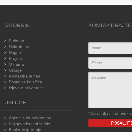
IZBORNIK
KONTAKTIRAJTE
Početna
Nekretnine
Najam
Projekti
O nama
Usluge
Kontaktirajte nas
Postavke kolačića
Izjava o privatnosti
USLUGE
*
Sva polja su obavezn
Agencija za nekretnine
Knjigovodstveni servis
Basler osiguranje