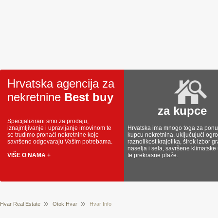
Hrvatska agencija za
nekretnine
Best buy
za kupce
Specijalizirani smo za prodaju,
iznajmljivanje i upravljanje imovinom te
Hrvatska ima mnogo toga za ponud
se trudimo pronaći nekretnine koje
kupcu nekretnina, uključujući og
savršeno odgovaraju Vašim potrebama.
raznolikost krajolika, širok izbor g
naselja i sela, savršene klimatske
VIŠE O NAMA +
te prekrasne plaže.
Hvar Real Estate
Otok Hvar
Hvar Info