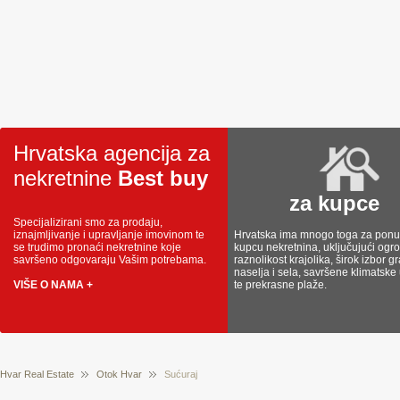
Hrvatska agencija za
nekretnine
Best buy
za kupce
Specijalizirani smo za prodaju,
iznajmljivanje i upravljanje imovinom te
Hrvatska ima mnogo toga za ponud
se trudimo pronaći nekretnine koje
kupcu nekretnina, uključujući og
savršeno odgovaraju Vašim potrebama.
raznolikost krajolika, širok izbor g
naselja i sela, savršene klimatske
VIŠE O NAMA +
te prekrasne plaže.
Hvar Real Estate
Otok Hvar
Sućuraj