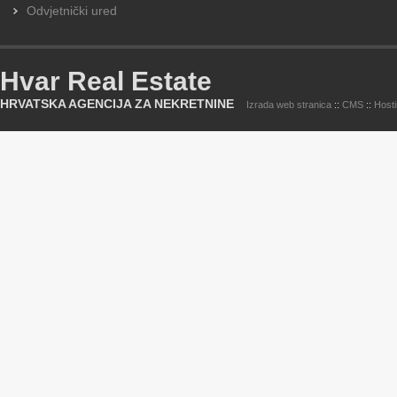
Odvjetnički ured
Hvar Real Estate
HRVATSKA AGENCIJA ZA NEKRETNINE
Izrada web stranica
::
CMS
::
Host