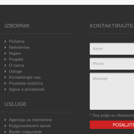
IZBORNIK
KONTAKTIRAJTE
Početna
Nekretnine
Najam
Projekti
O nama
Usluge
Kontaktirajte nas
Postavke kolačića
Izjava o privatnosti
USLUGE
*
Sva polja su obavezn
Agencija za nekretnine
Knjigovodstveni servis
Basler osiguranje