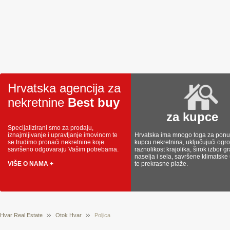
Hrvatska agencija za
nekretnine
Best buy
za kupce
Specijalizirani smo za prodaju,
iznajmljivanje i upravljanje imovinom te
Hrvatska ima mnogo toga za ponud
se trudimo pronaći nekretnine koje
kupcu nekretnina, uključujući og
savršeno odgovaraju Vašim potrebama.
raznolikost krajolika, širok izbor g
naselja i sela, savršene klimatske
VIŠE O NAMA +
te prekrasne plaže.
Hvar Real Estate
Otok Hvar
Poljica