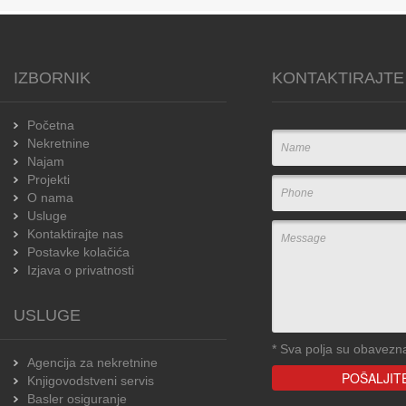
IZBORNIK
KONTAKTIRAJTE
Početna
Nekretnine
Najam
Projekti
O nama
Usluge
Kontaktirajte nas
Postavke kolačića
Izjava o privatnosti
USLUGE
*
Sva polja su obavezn
Agencija za nekretnine
Knjigovodstveni servis
Basler osiguranje