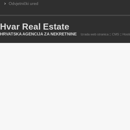
Odvjetnički ured
Hvar Real Estate
HRVATSKA AGENCIJA ZA NEKRETNINE
Izrada web stranica
::
CMS
::
Host