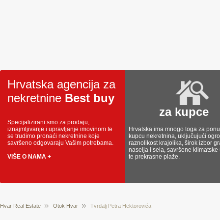
Hrvatska agencija za
nekretnine
Best buy
za kupce
Specijalizirani smo za prodaju,
iznajmljivanje i upravljanje imovinom te
Hrvatska ima mnogo toga za ponud
se trudimo pronaći nekretnine koje
kupcu nekretnina, uključujući og
savršeno odgovaraju Vašim potrebama.
raznolikost krajolika, širok izbor g
naselja i sela, savršene klimatske
VIŠE O NAMA +
te prekrasne plaže.
Hvar Real Estate
Otok Hvar
Tvrdalj Petra Hektorovića