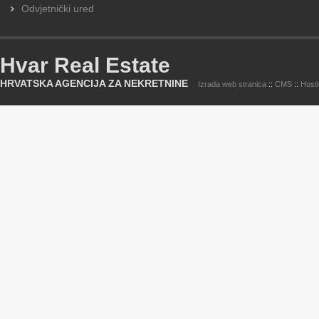
Odvjetnički ured
Hvar Real Estate
HRVATSKA AGENCIJA ZA NEKRETNINE
Izrada web stranica
::
CMS
::
Host