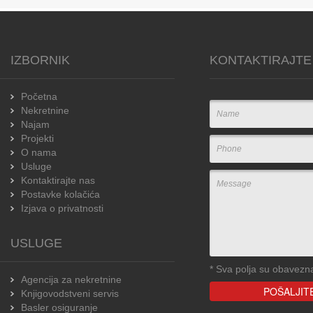
IZBORNIK
KONTAKTIRAJTE
Početna
Nekretnine
Najam
Projekti
O nama
Usluge
Kontaktirajte nas
Postavke kolačića
Izjava o privatnosti
USLUGE
*
Sva polja su obavezn
Agencija za nekretnine
Knjigovodstveni servis
Basler osiguranje