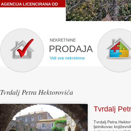
AGENCIJA LICENCIRANA OD
STRANE HRVATSKE
GOSPODARSKE KOMORE
NEKRETNINE
PRODAJA
Vidi sve nekretnine
Tvrdalj Petra Hektorovića
Tvrdalj Pet
Tvrdalj Petra Hekto
ljetnikovac književn