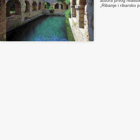
autora prvog realis
„Ribanje i ribarsko p