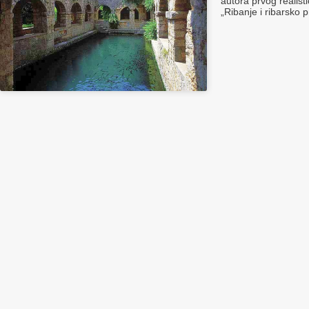
autora prvog realis
„Ribanje i ribarsko p