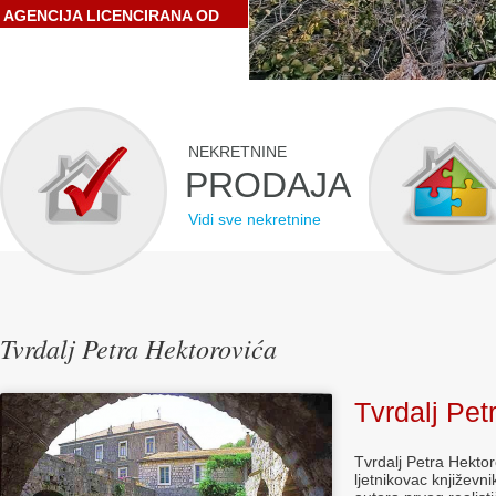
AGENCIJA LICENCIRANA OD
STRANE HRVATSKE
GOSPODARSKE KOMORE
NEKRETNINE
PRODAJA
Vidi sve nekretnine
Tvrdalj Petra Hektorovića
Tvrdalj Pet
Tvrdalj Petra Hekto
ljetnikovac književn