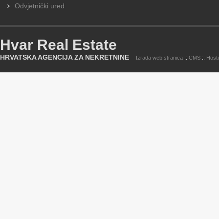
Odvjetnički ured
Hvar Real Estate
HRVATSKA AGENCIJA ZA NEKRETNINE
Izrada web stranica
::
CMS
::
Host