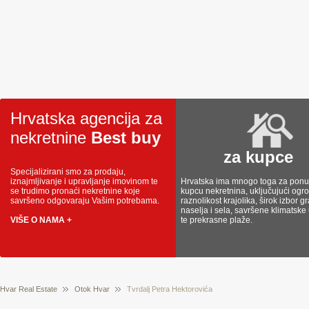
Hrvatska agencija za
nekretnine
Best buy
za kupce
Specijalizirani smo za prodaju,
iznajmljivanje i upravljanje imovinom te
Hrvatska ima mnogo toga za ponud
se trudimo pronaći nekretnine koje
kupcu nekretnina, uključujući og
savršeno odgovaraju Vašim potrebama.
raznolikost krajolika, širok izbor g
naselja i sela, savršene klimatske
VIŠE O NAMA +
te prekrasne plaže.
Hvar Real Estate
Otok Hvar
Tvrdalj Petra Hektorovića