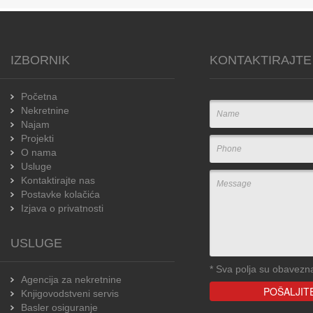
IZBORNIK
KONTAKTIRAJTE
Početna
Nekretnine
Najam
Projekti
O nama
Usluge
Kontaktirajte nas
Postavke kolačića
Izjava o privatnosti
USLUGE
*
Sva polja su obavezn
Agencija za nekretnine
Knjigovodstveni servis
Basler osiguranje