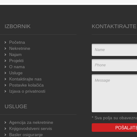
IZBORNIK
KONTAKTIRAJTE
Početna
Nekretnine
Najam
Projekti
O nama
Usluge
Kontaktirajte nas
Postavke kolačića
Izjava o privatnosti
USLUGE
*
Sva polja su obavezn
Agencija za nekretnine
Knjigovodstveni servis
Basler osiguranje