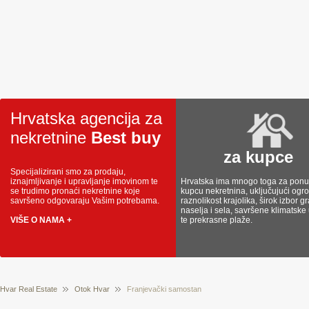
Hrvatska agencija za
nekretnine
Best buy
za kupce
Specijalizirani smo za prodaju,
iznajmljivanje i upravljanje imovinom te
Hrvatska ima mnogo toga za ponud
se trudimo pronaći nekretnine koje
kupcu nekretnina, uključujući og
savršeno odgovaraju Vašim potrebama.
raznolikost krajolika, širok izbor g
naselja i sela, savršene klimatske
VIŠE O NAMA +
te prekrasne plaže.
Hvar Real Estate
Otok Hvar
Franjevački samostan