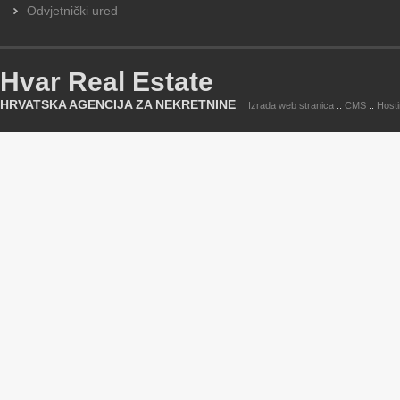
Odvjetnički ured
Hvar Real Estate
HRVATSKA AGENCIJA ZA NEKRETNINE
Izrada web stranica
::
CMS
::
Host