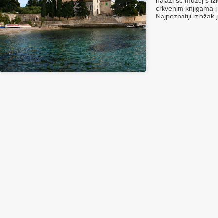
nalazi se muzej s i
crkvenim knjigama 
Najpoznatiji izložak 