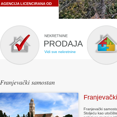
AGENCIJA LICENCIRANA OD
STRANE HRVATSKE
GOSPODARSKE KOMORE
NEKRETNINE
PRODAJA
Vidi sve nekretnine
Franjevački samostan
Franjevačk
Franjevački samosta
Stoljeću kao utočiš