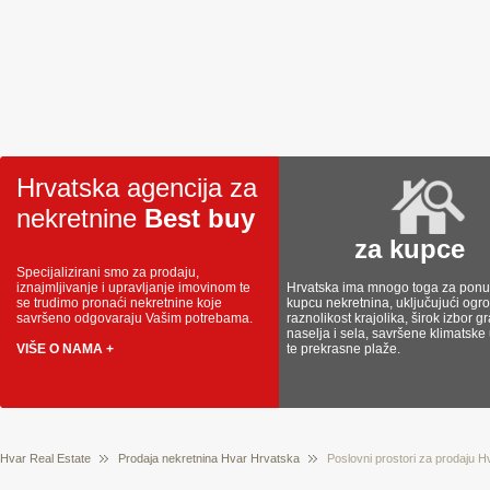
Hrvatska agencija za
nekretnine
Best buy
za kupce
Specijalizirani smo za prodaju,
iznajmljivanje i upravljanje imovinom te
Hrvatska ima mnogo toga za ponud
se trudimo pronaći nekretnine koje
kupcu nekretnina, uključujući og
savršeno odgovaraju Vašim potrebama.
raznolikost krajolika, širok izbor g
naselja i sela, savršene klimatske
VIŠE O NAMA +
te prekrasne plaže.
Hvar Real Estate
Prodaja nekretnina Hvar Hrvatska
Poslovni prostori za prodaju 