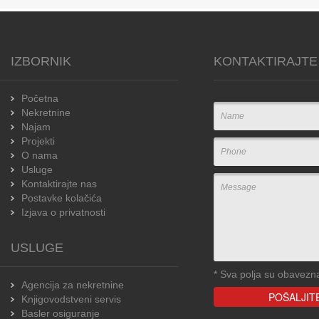
IZBORNIK
KONTAKTIRAJTE
Početna
Nekretnine
Najam
Projekti
O nama
Usluge
Kontaktirajte nas
Postavke kolačića
Izjava o privatnosti
USLUGE
*
Sva polja su obavezn
Agencija za nekretnine
Knjigovodstveni servis
Basler osiguranje