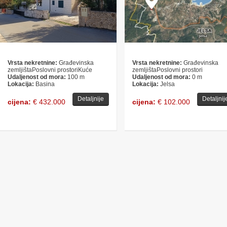
Vrsta nekretnine:
Građevinska
Vrsta nekretnine:
Građevinska
zemljištaPoslovni prostoriKuće
zemljištaPoslovni prostori
Udaljenost od mora:
100 m
Udaljenost od mora:
0 m
Lokacija:
Basina
Lokacija:
Jelsa
Detaljnije
Detaljnij
cijena:
€ 432.000
cijena:
€ 102.000