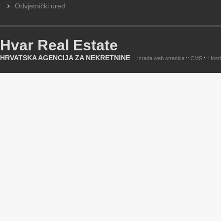
Odvjetnički ured
Hvar Real Estate
HRVATSKA AGENCIJA ZA NEKRETNINE
Izrada web stranica
::
CMS
::
Host