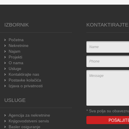
IZBORNIK
KONTAKTIRAJTE
Početna
Nekretnine
Najam
Projekti
O nama
Usluge
Kontaktirajte nas
Postavke kolačića
Izjava o privatnosti
USLUGE
*
Sva polja su obavezn
Agencija za nekretnine
Knjigovodstveni servis
Basler osiguranje