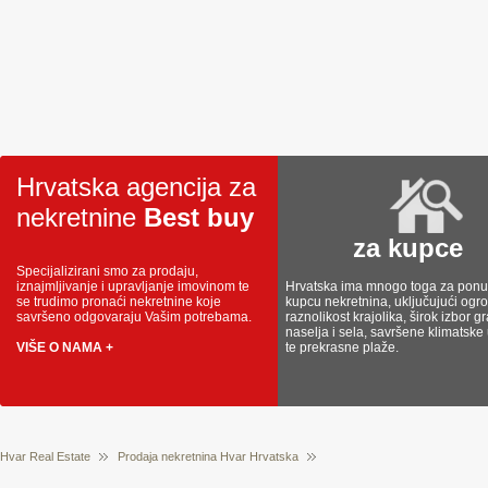
Hrvatska agencija za
nekretnine
Best buy
za kupce
Specijalizirani smo za prodaju,
iznajmljivanje i upravljanje imovinom te
Hrvatska ima mnogo toga za ponud
se trudimo pronaći nekretnine koje
kupcu nekretnina, uključujući og
savršeno odgovaraju Vašim potrebama.
raznolikost krajolika, širok izbor g
naselja i sela, savršene klimatske
VIŠE O NAMA +
te prekrasne plaže.
Hvar Real Estate
Prodaja nekretnina Hvar Hrvatska