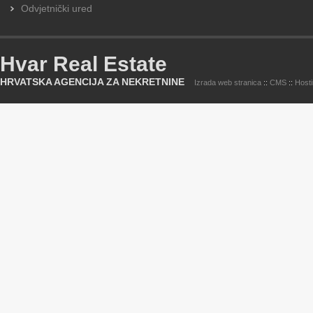
Odvjetnički ured
Hvar Real Estate
HRVATSKA AGENCIJA ZA NEKRETNINE
Izrada web stranica
::
CMS
::
Host