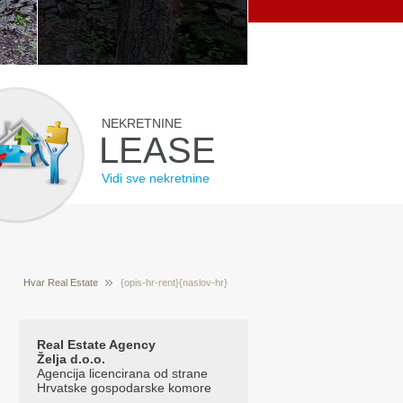
NEKRETNINE
LEASE
Vidi sve nekretnine
Hvar Real Estate
{opis-hr-rent}{naslov-hr}
Prodaja nekretnina Hvar Hrvatska
{/opis-hr-
rent}{opis-hr-prodaja}{naslov-hr}{/opis-hr-prodaja}
Real Estate Agency
Želja d.o.o.
{tekst-hr-glavna}{naslov-hr}{/tekst-hr-glavna}
Agencija licencirana od strane
Hrvatske gospodarske komore