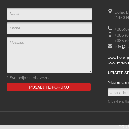
Dolac b
21450 Hva
+385(0)
+385 (0
+385 (0) 
info@hv
www.hvar-p
www.hvarvil
UPIŠITE 
*
Sva polja su obavezna
Prijavom na naš
Nikad ne š
DRU