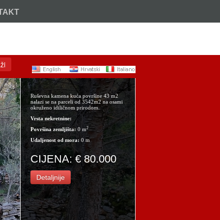
TAKT
Nazovite:
+385 (21) 717 914
ži
Ruševna kamena kuća površine 43 m2
nalazi se na parceli od 3542m2 na osami
okruženo idiličnom prirodom.
Vrsta nekretnine:
2
Površina zemljišta:
0 m
Udaljenost od mora:
0 m
CIJENA: € 80.000
Detaljnije