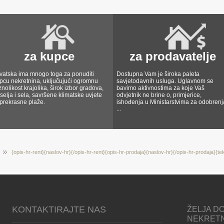
za kupce
za prodavatelje
vatska ima mnogo toga za ponuditi
Dostupna Vam je široka paleta
pcu nekretnina, uključujući ogromnu
savjetodavnih usluga. Uglavnom se
znolikost krajolika, širok izbor gradova,
bavimo aktivnostima za koje Vaš
selja i sela, savršene klimatske uvjete
odvjetnik ne brine o, primjerice,
 prekrasne plaže.
ishođenja u Ministarstvima za odobrenj
...
{opis-hr-rent}{naslov-hr}{/opis-hr-rent}{opis-hr-prodaja}{naslov-hr}{/opis-hr-prodaja}{te
KONTAKTIRAJTE NAS
ŽELJA DO
NEKRET