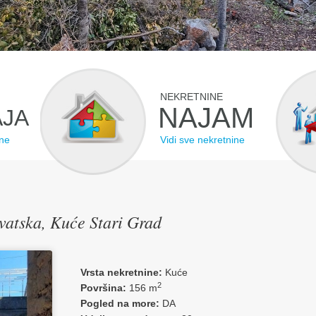
NEKRETNINE
NAJAM
JA
ine
Vidi sve nekretnine
vatska, Kuće Stari Grad
Vrsta nekretnine:
Kuće
2
Površina:
156 m
Pogled na more:
DA