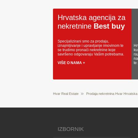
Hrvatska agencija za
nekretnine
Best buy
Specijalizirani smo za prodaju,
iznajmljivanje i upravljanje imovinom te
Hr
se trudimo pronaći nekretnine koje
ku
savršeno odgovaraju Vašim potrebama.
ra
na
VIŠE O NAMA +
te
Hvar Real Estate
Prodaja nekretnina Hvar Hrvatska
IZBORNIK