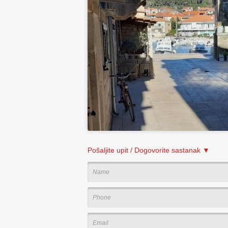
Pošaljite upit / Dogovorite sastanak ▼