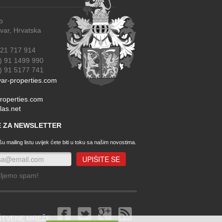
b
r, Hrvatska
21 717 914
) 91 1499 990
91 5177 741
ar-properties.com
roperties.com
las.net
SE ZA NEWSLETTER
u mailing listu uvijek ćete biti u toku sa našim novostima.
aljemo spam!
ŠTVENE MREŽE