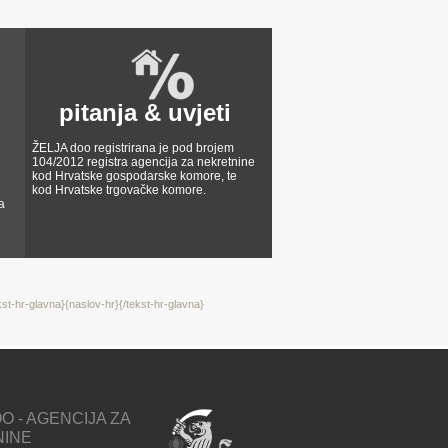
pitanja & uvjeti
ŽELJA doo registrirana je pod brojem
104/2012 registra agencija za nekretnine
kod Hrvatske gospodarske komore, te
kod Hrvatske trgovačke komore.
a
kst-hr-glavna}{naslov-hr}{/tekst-hr-glavna}
O - AGENCIJA ZA
NINE