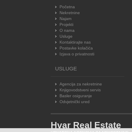
Početna
Nekretnine
Najam
Projekti
O nama
Usluge
Kontaktirajte nas
Postavke kolačića
Izjava o privatnosti
USLUGE
Agencija za nekretnine
Knjigovodstveni servis
Basler osiguranje
Odvjetnički ured
Hvar Real Estate