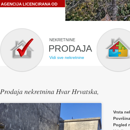
AGENCIJA LICENCIRANA OD
STRANE HRVATSKE
GOSPODARSKE KOMORE
NEKRETNINE
PRODAJA
Vidi sve nekretnine
Prodaja nekretnina Hvar Hrvatska,
Vrsta ne
Površin
Pogled 