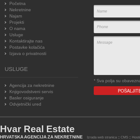
Početna
Nekretnine
Najam
Projekti
O nama
Usluge
Kontaktirajte nas
Postavke kolačića
Izjava o privatnosti
USLUGE
*
Sva polja su obavezn
Agencija za nekretnine
Knjigovodstveni servis
Basler osiguranje
Odvjetnički ured
Hvar Real Estate
HRVATSKA AGENCIJA ZA NEKRETNINE
Izrada web stranica
::
CMS
::
Host