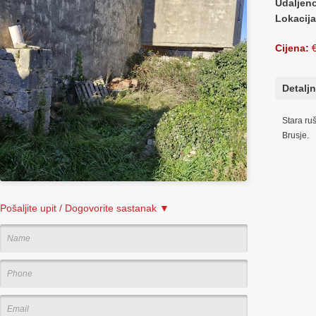
Udaljen
Lokacija
Cijena:
€
Detaljn
Stara ru
Brusje.
Pošaljite upit / Dogovorite sastanak ▼