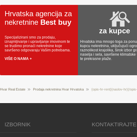
Hrvatska agencija za
nekretnine
Best buy
za kupce
Specijalizirani smo za prodaju,
iznajmljivanje i upravljanje imovinom te
Hrvatska ima mnogo toga za ponud
se trudimo pronaći nekretnine koje
kupcu nekretnina, uključujući og
savršeno odgovaraju Vašim potrebama.
raznolikost krajolika, širok izbor g
naselja i sela, savršene klimatske
VIŠE O NAMA +
te prekrasne plaže.
Hvar Real Estate
Prodaja nekretnina Hvar Hrvatska
{opis-hr-rent}{naslov-hr}{/opis
IZBORNIK
KONTAKTIRAJTE