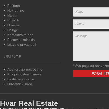
Početna
Nekretnine
Najam
Projekti
O nama
Usluge
Kontaktirajte nas
Postavke kolačića
Izjava o privatnosti
USLUGE
*
Sva polja su obavezn
Agencija za nekretnine
Knjigovodstveni servis
Basler osiguranje
Odvjetnički ured
Hvar Real Estate