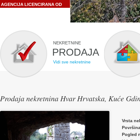
AGENCIJA LICENCIRANA OD
STRANE HRVATSKE
GOSPODARSKE KOMORE
NEKRETNINE
PRODAJA
Vidi sve nekretnine
Prodaja nekretnina Hvar Hrvatska, Kuće Gdin
Vrsta ne
Površin
Pogled 