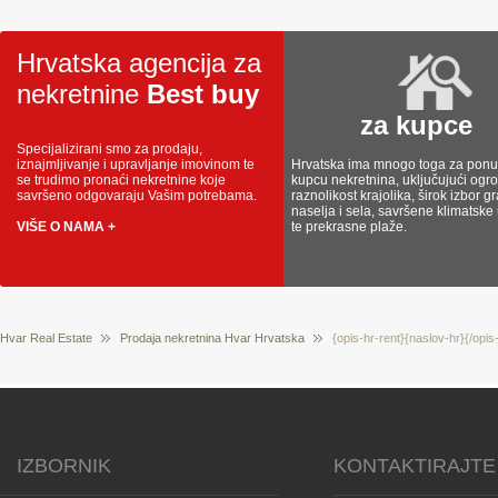
Hrvatska agencija za
nekretnine
Best buy
za kupce
Specijalizirani smo za prodaju,
iznajmljivanje i upravljanje imovinom te
Hrvatska ima mnogo toga za ponud
se trudimo pronaći nekretnine koje
kupcu nekretnina, uključujući og
savršeno odgovaraju Vašim potrebama.
raznolikost krajolika, širok izbor g
naselja i sela, savršene klimatske
VIŠE O NAMA +
te prekrasne plaže.
Hvar Real Estate
Prodaja nekretnina Hvar Hrvatska
{opis-hr-rent}{naslov-hr}{/opis
IZBORNIK
KONTAKTIRAJTE