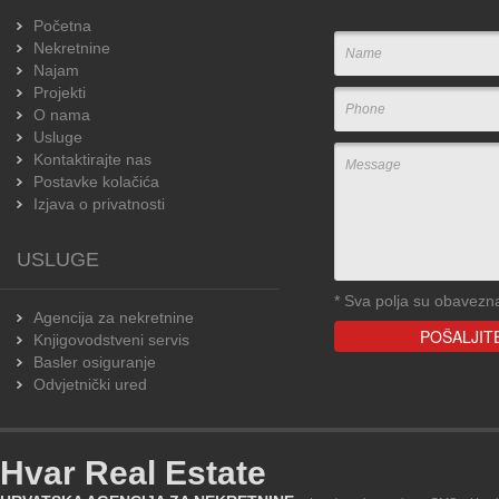
Početna
Nekretnine
Najam
Projekti
O nama
Usluge
Kontaktirajte nas
Postavke kolačića
Izjava o privatnosti
USLUGE
*
Sva polja su obavezn
Agencija za nekretnine
Knjigovodstveni servis
Basler osiguranje
Odvjetnički ured
Hvar Real Estate