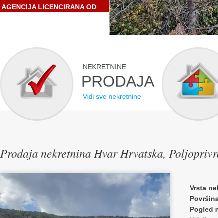
AGENCIJA LICENCIRANA OD
STRANE HRVATSKE
GOSPODARSKE KOMORE
NEKRETNINE
PRODAJA
Vidi sve nekretnine
Prodaja nekretnina Hvar Hrvatska, Poljoprivr
Vrsta ne
Površin
Pogled 