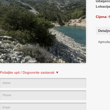
Udaljen
Lokacija
Cijena:
€
Detaljn
Agricult
Pošaljite upit / Dogovorite sastanak ▼