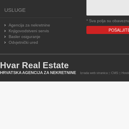
USLUGE
*
Sva polja su obavezn
Agencija za nekretnine
Knjigovodstveni servis
Basler osiguranje
Odvjetnički ured
Hvar Real Estate
HRVATSKA AGENCIJA ZA NEKRETNINE
Izrada web stranica
::
CMS
::
Host