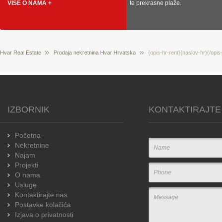
VIŠE O NAMA +
te prekrasne plaže.
Hvar Real Estate
Prodaja nekretnina Hvar Hrvatska
{opis-hr-rent}{naslov-hr}{/opis
IZBORNIK
KONTAKTIRAJTE
Početna
Nekretnine
Najam
Projekti
O nama
Usluge
Kontaktirajte nas
Postavke kolačića
Izjava o privatnosti