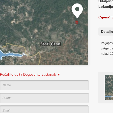
Udaljen
Lokacij
Cijena:
€
Detaljn
Poljopri
u Ageru 
nalazi 1
Pošaljite upit / Dogovorite sastanak ▼