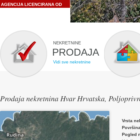
AGENCIJA LICENCIRANA OD
STRANE HRVATSKE
GOSPODARSKE KOMORE
NEKRETNINE
PRODAJA
Vidi sve nekretnine
Prodaja nekretnina Hvar Hrvatska, Poljoprivr
Vrsta ne
Površin
Pogled 