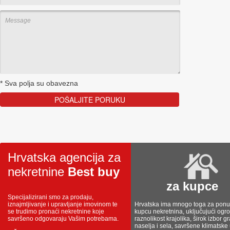
*
Sva polja su obavezna
Hrvatska agencija za
nekretnine
Best buy
za kupce
Specijalizirani smo za prodaju,
iznajmljivanje i upravljanje imovinom te
Hrvatska ima mnogo toga za ponud
se trudimo pronaći nekretnine koje
kupcu nekretnina, uključujući og
savršeno odgovaraju Vašim potrebama.
raznolikost krajolika, širok izbor g
naselja i sela, savršene klimatske