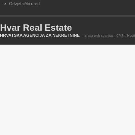
Odvjetnički ured
Hvar Real Estate
HRVATSKA AGENCIJA ZA NEKRETNINE
Izrada web stranica
::
CMS
::
Host