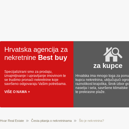
Hrvatska agencija za
nekretnine
Best buy
za kupce
Specijalizirani smo za prodaju,
iznajmljivanje i upravljanje imovinom te
Hrvatska ima mnogo toga za ponud
se trudimo pronaći nekretnine koje
kupcu nekretnina, uključujući og
savršeno odgovaraju Vašim potrebama.
raznolikost krajolika, širok izbor g
naselja i sela, savršene klimatske
VIŠE O NAMA +
te prekrasne plaže.
Hvar Real Estate
Česta pitanja o nekretninama
Što je nekretnina?