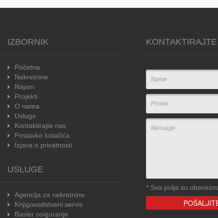
IZBORNIK
KONTAKTIRAJTE
Početna
Nekretnine
Najam
Projekti
O nama
Usluge
Kontaktirajte nas
Postavke kolačića
Izjava o privatnosti
USLUGE
*
Sva polja su obavezn
Agencija za nekretnine
Knjigovodstveni servis
Basler osiguranje