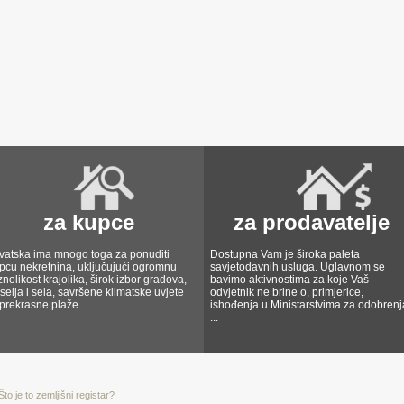
za kupce
za prodavatelje
vatska ima mnogo toga za ponuditi
Dostupna Vam je široka paleta
pcu nekretnina, uključujući ogromnu
savjetodavnih usluga. Uglavnom se
znolikost krajolika, širok izbor gradova,
bavimo aktivnostima za koje Vaš
selja i sela, savršene klimatske uvjete
odvjetnik ne brine o, primjerice,
 prekrasne plaže.
ishođenja u Ministarstvima za odobrenj
...
Što je to zemljišni registar?