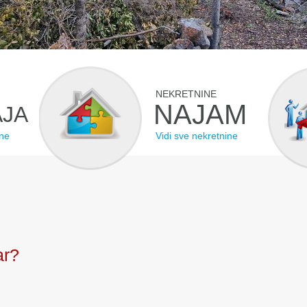
NEKRETNINE
NAJAM
JA
ine
Vidi sve nekretnine
ar?