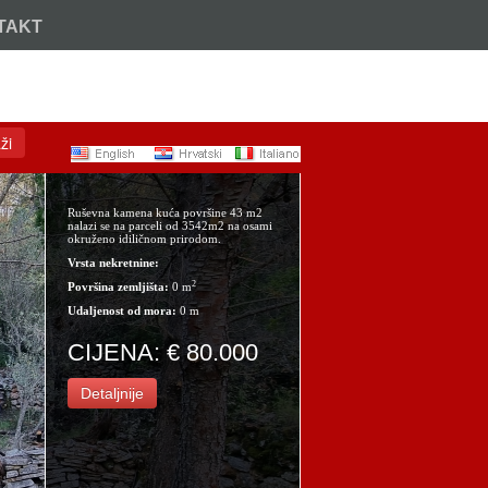
TAKT
Nazovite:
+385 (21) 717 914
ži
Ruševna kamena kuća površine 43 m2
nalazi se na parceli od 3542m2 na osami
okruženo idiličnom prirodom.
Vrsta nekretnine:
2
Površina zemljišta:
0 m
Udaljenost od mora:
0 m
CIJENA: € 80.000
Detaljnije