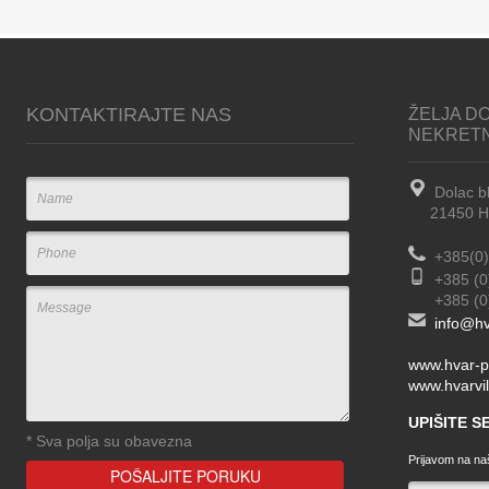
KONTAKTIRAJTE NAS
ŽELJA DO
NEKRET
Dolac b
21450 Hva
+385(0)
+385 (0
+385 (0) 
info@hv
www.hvar-p
www.hvarvil
UPIŠITE 
*
Sva polja su obavezna
Prijavom na naš