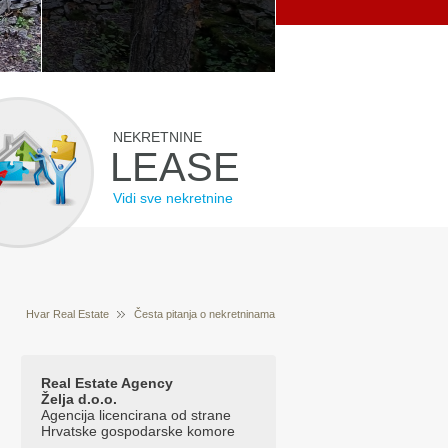
NEKRETNINE
LEASE
Vidi sve nekretnine
Hvar Real Estate
Česta pitanja o nekretninama
Što je to zemljišni registar?
Real Estate Agency
Želja d.o.o.
Agencija licencirana od strane
Hrvatske gospodarske komore