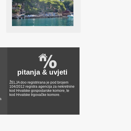
pitanja & uvjeti
ŽELJA doo registrirana je pod brojem
104/2012 registra agencija za nekretnine
kod Hrvatske gospodarske komore, te
kod Hrvatske trgovačke komore.
a