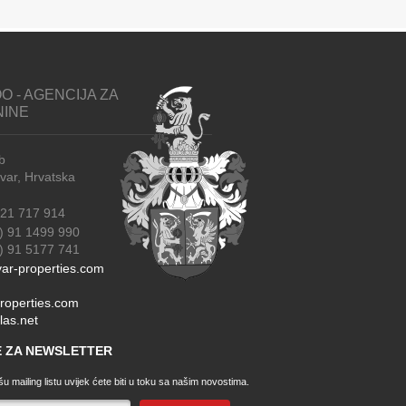
O - AGENCIJA ZA
NINE
b
r, Hrvatska
21 717 914
) 91 1499 990
91 5177 741
ar-properties.com
roperties.com
las.net
SE ZA NEWSLETTER
u mailing listu uvijek ćete biti u toku sa našim novostima.