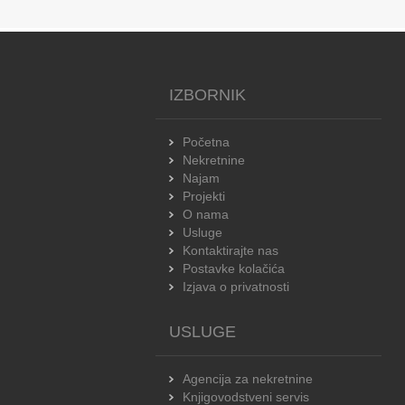
IZBORNIK
Početna
Nekretnine
Najam
Projekti
O nama
Usluge
Kontaktirajte nas
Postavke kolačića
Izjava o privatnosti
USLUGE
Agencija za nekretnine
Knjigovodstveni servis