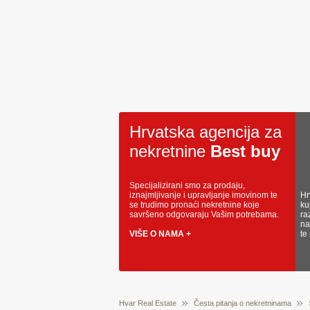
Hrvatska agencija za
nekretnine
Best buy
Specijalizirani smo za prodaju,
iznajmljivanje i upravljanje imovinom te
Hr
se trudimo pronaći nekretnine koje
ku
savršeno odgovaraju Vašim potrebama.
ra
na
VIŠE O NAMA +
te
Hvar Real Estate
Česta pitanja o nekretninama