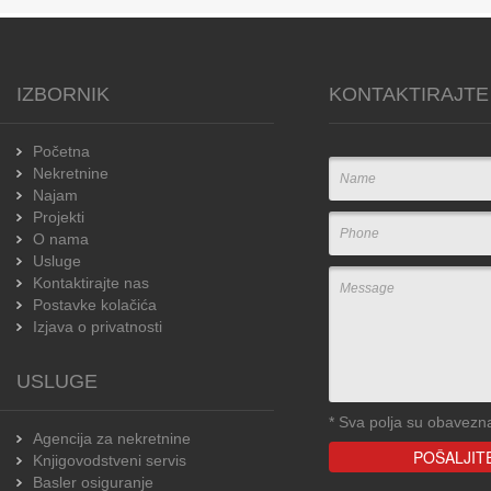
IZBORNIK
KONTAKTIRAJTE
Početna
Nekretnine
Najam
Projekti
O nama
Usluge
Kontaktirajte nas
Postavke kolačića
Izjava o privatnosti
USLUGE
*
Sva polja su obavezn
Agencija za nekretnine
Knjigovodstveni servis
Basler osiguranje