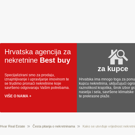
Hrvatska agencija za
nekretnine
Best buy
za kupce
Specijalizirani smo za prodaju,
iznajmljivanje i upravljanje imovinom te
Hrvatska ima mnogo toga za ponud
se trudimo pronaći nekretnine koje
kupcu nekretnina, uključujući og
savršeno odgovaraju Vašim potrebama.
raznolikost krajolika, širok izbor g
naselja i sela, savršene klimatske
VIŠE O NAMA +
te prekrasne plaže.
Hvar Real Estate
Česta pitanja o nekretninama
Kako se utvrđuje vrijednost nekretn