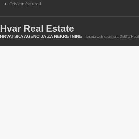
Odvjetnički ured
Hvar Real Estate
HRVATSKA AGENCIJA ZA NEKRETNINE
Izrada web stranica
::
CMS
::
Host